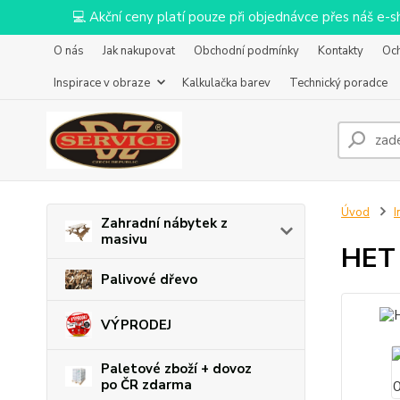
💻 Akční ceny platí pouze při objednávce přes náš e
O nás
Jak nakupovat
Obchodní podmínky
Kontakty
Oc
Inspirace v obraze
Kalkulačka barev
Technický poradce
Úvod
I
Zahradní nábytek z
masivu
HET
Palivové dřevo
VÝPRODEJ
Paletové zboží + dovoz
po ČR zdarma