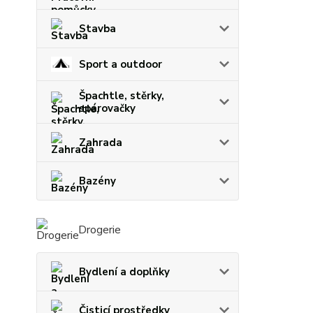
Stavba
Sport a outdoor
Špachtle, stěrky,
spárovačky
Zahrada
Bazény
Drogerie
Bydlení a doplňky
Čisticí prostředky