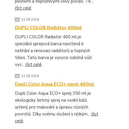
plísněmi a nepříznivými vlivy počasí. Te...
číst celé
13.09.2024
DUPLI COLOR Radiátor 400ml
DUPLI COLOR Radiator 400 ml je
speciální sprejová barva navržená k
natírání a renovaci radiátorů a topných
těles. Tato barva je vysoce odolná vůči
vys...
číst celé
13.09.2024
Dupli Color Aqua ECO+ sprej 400ml
Dupli Color Aqua ECO+ sprej 350 ml je
ekologicky šetrný sprej na vodní bázi,
určený pro malování a úpravu různých
povrchů. Díky svému složení s nízkým...
číst
celé