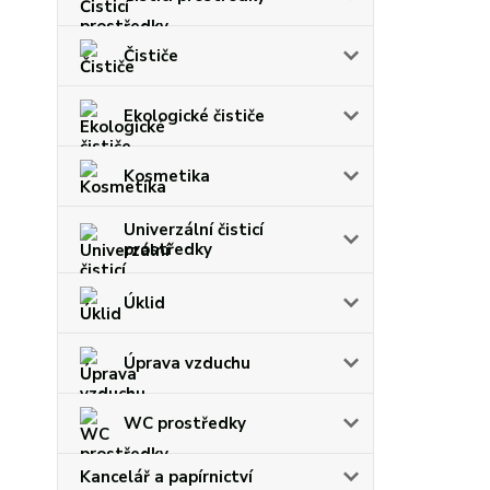
Čističe
Ekologické čističe
Kosmetika
Univerzální čisticí
prostředky
Úklid
Úprava vzduchu
WC prostředky
Kancelář a papírnictví