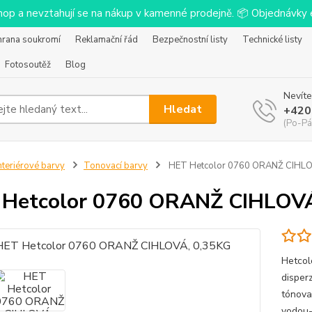
-shop a nevztahují se na nákup v kamenné prodejně. 📦 Objednávk
hrana soukromí
Reklamační řád
Bezpečnostní listy
Technické listy
Fotosoutěž
Blog
Nevíte
Hledat
+420
(Po-Pá
nteriérové barvy
Tonovací barvy
HET Hetcolor 0760 ORANŽ CIHLO
 Hetcolor 0760 ORANŽ CIHLOVÁ
Hetcol
disperz
tónovac
vodou-