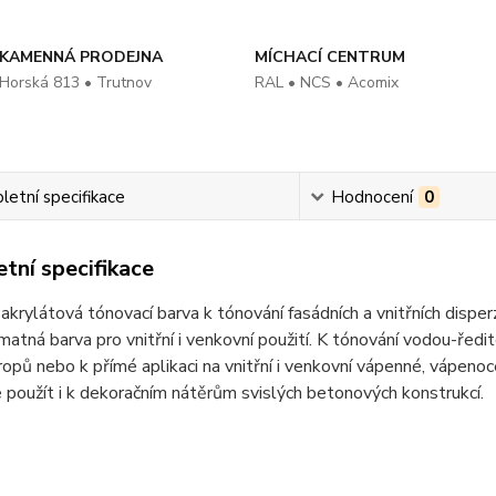
KAMENNÁ PRODEJNA
MÍCHACÍ CENTRUM
Horská 813 • Trutnov
RAL • NCS • Acomix
etní specifikace
Hodnocení
0
tní specifikace
akrylátová tónovací barva k tónování fasádních a vnitřních disperz
matná barva pro vnitřní i venkovní použití. K tónování vodou-ředi
ropů nebo k přímé aplikaci na vnitřní i venkovní vápenné, vápen
 použít i k dekoračním nátěrům svislých betonových konstrukcí.