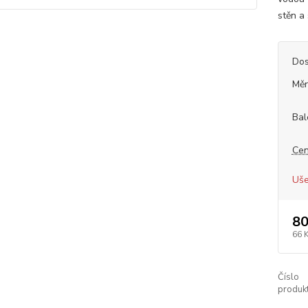
stěn a 
Dos
Měr
Bal
Cen
Uše
80
66 
Číslo
produkt