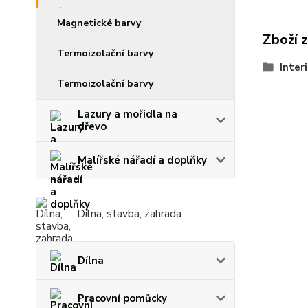
Magnetické barvy
Zboží 
Termoizolační barvy
Inter
Termoizolační barvy
Lazury a mořidla na
dřevo
Malířské nářadí a doplňky
Dílna, stavba, zahrada
Dílna
Pracovní pomůcky