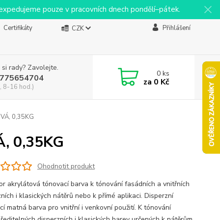
y expedujeme pouze v pracovních dnech pondělí–pátek.
Certifikáty
Přihlášení
CZK
 si rady? Zavolejte.
0
ks
775654704
za
0 Kč
, 8-16 hod.)
VÁ, 0,35KG
, 0,35KG
Ohodnotit produkt
or akrylátová tónovací barva k tónování fasádních a vnitřních
ních i klasických nátěrů nebo k přímé aplikaci. Disperzní
í matná barva pro vnitřní i venkovní použití. K tónování
ředitelných disperzních i klasických barev určených k nátěrům