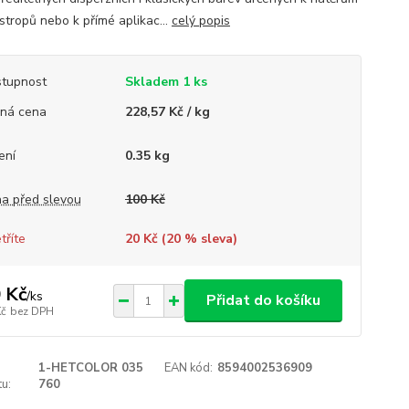
stropů nebo k přímé aplikac...
celý popis
tupnost
Skladem 1 ks
ná cena
228,57 Kč / kg
ení
0.35 kg
a před slevou
100 Kč
tříte
20 Kč (
20
% sleva)
 Kč
/
ks
Přidat do košíku
Kč
bez DPH
1-HETCOLOR 035
EAN kód:
8594002536909
u:
760