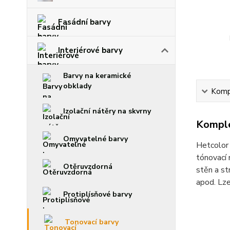
Fasádní barvy
Interiérové barvy
Barvy na keramické
obklady
Kompl
Izolační nátěry na skvrny
Komple
Omyvatelné barvy
Hetcolor 
tónovací 
Otěruvzdorná
stěn a st
apod. Lze
Protiplísňové barvy
Tonovací barvy