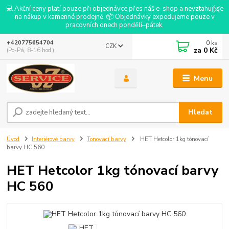
💻 Akční ceny platí pouze při objednávce přes náš e-shop a nevztahují se
na nákup v kamenné prodejně. 📦 Objednávky expedujeme pouze v
pracovních dnech pondělí–pátek.
0
ks
+420775654704
CZK
za
0 Kč
(Po-Pá, 8-16 hod.)
Menu
Hledat
Úvod
Interiérové barvy
Tonovací barvy
HET Hetcolor 1kg tónovací
barvy HC 560
HET Hetcolor 1kg tónovací barvy
HC 560