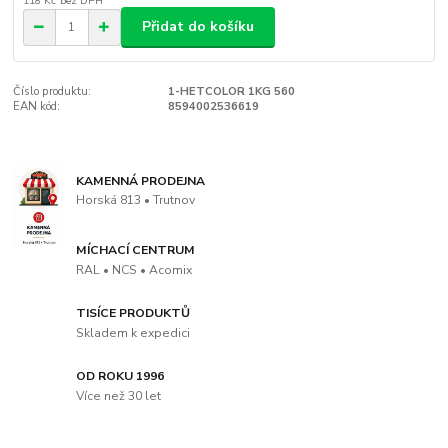
118 Kč
bez DPH
Přidat do košíku
Číslo produktu:
1-HETCOLOR 1KG 560
EAN kód:
8594002536619
KAMENNÁ PRODEJNA
Horská 813 • Trutnov
MÍCHACÍ CENTRUM
RAL • NCS • Acomix
TISÍCE PRODUKTŮ
Skladem k expedici
OD ROKU 1996
Více než 30 let