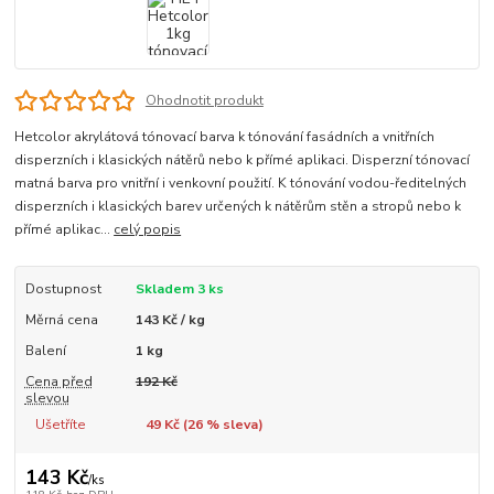
Ohodnotit produkt
Hetcolor akrylátová tónovací barva k tónování fasádních a vnitřních
disperzních i klasických nátěrů nebo k přímé aplikaci. Disperzní tónovací
matná barva pro vnitřní i venkovní použití. K tónování vodou-ředitelných
disperzních i klasických barev určených k nátěrům stěn a stropů nebo k
přímé aplikac...
celý popis
Dostupnost
Skladem 3 ks
Měrná cena
143 Kč / kg
Balení
1 kg
Cena před
192 Kč
slevou
Ušetříte
49 Kč (
26
% sleva)
143 Kč
/
ks