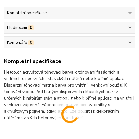
Kompletní specifikace
Hodnocení
0
Komentáře
0
Kompletní specifikace
Hetcolor akrylátová tónovací barva k tónování fasádních a
vnitřních disperzních i klasických nátěrů nebo k přímé aplikaci.
Disperzní tónovací matná barva pro vnitřní i venkovní použití. K
tónování vodou-ředitelných disperzních i klasických barev
určených k nátěrům stěn a stropů nebo k přímé aplikaci na vnitřní i
venkovní vápenné, vápenocementové omítky, omítky s
akrylátovým pojivem, zdivo apod. Lze použít i k dekoračním
nátěrům svislých betonových konstrukcí.