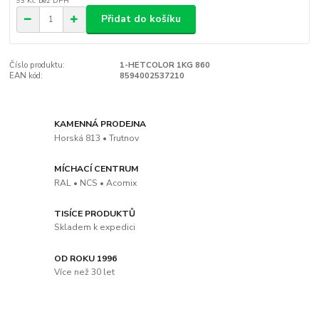
93 Kč
bez DPH
Přidat do košíku
Číslo produktu:
1-HETCOLOR 1KG 860
EAN kód:
8594002537210
KAMENNÁ PRODEJNA
Horská 813 • Trutnov
MÍCHACÍ CENTRUM
RAL • NCS • Acomix
TISÍCE PRODUKTŮ
Skladem k expedici
OD ROKU 1996
Více než 30 let