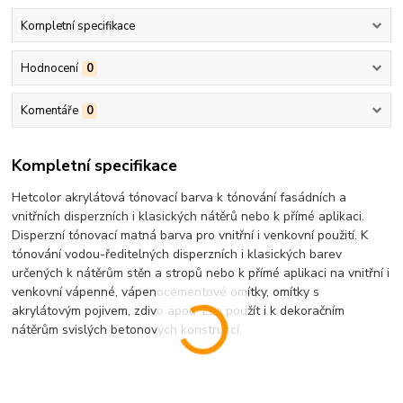
Kompletní specifikace
Hodnocení
0
Komentáře
0
Kompletní specifikace
Hetcolor akrylátová tónovací barva k tónování fasádních a
vnitřních disperzních i klasických nátěrů nebo k přímé aplikaci.
Disperzní tónovací matná barva pro vnitřní i venkovní použití. K
tónování vodou-ředitelných disperzních i klasických barev
určených k nátěrům stěn a stropů nebo k přímé aplikaci na vnitřní i
venkovní vápenné, vápenocementové omítky, omítky s
akrylátovým pojivem, zdivo apod. Lze použít i k dekoračním
nátěrům svislých betonových konstrukcí.