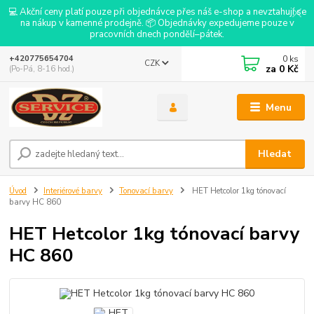
💻 Akční ceny platí pouze při objednávce přes náš e-shop a nevztahují se
na nákup v kamenné prodejně. 📦 Objednávky expedujeme pouze v
pracovních dnech pondělí–pátek.
0
ks
+420775654704
CZK
za
0 Kč
(Po-Pá, 8-16 hod.)
Menu
Hledat
Úvod
Interiérové barvy
Tonovací barvy
HET Hetcolor 1kg tónovací
barvy HC 860
HET Hetcolor 1kg tónovací barvy
HC 860