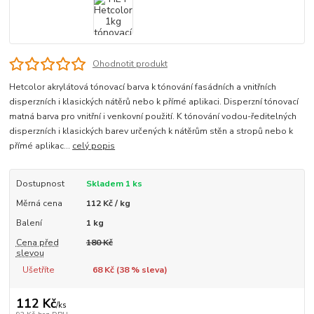
Ohodnotit produkt
Hetcolor akrylátová tónovací barva k tónování fasádních a vnitřních
disperzních i klasických nátěrů nebo k přímé aplikaci. Disperzní tónovací
matná barva pro vnitřní i venkovní použití. K tónování vodou-ředitelných
disperzních i klasických barev určených k nátěrům stěn a stropů nebo k
přímé aplikac...
celý popis
Dostupnost
Skladem 1 ks
Měrná cena
112 Kč / kg
Balení
1 kg
Cena před
180 Kč
slevou
Ušetříte
68 Kč (
38
% sleva)
112 Kč
/
ks