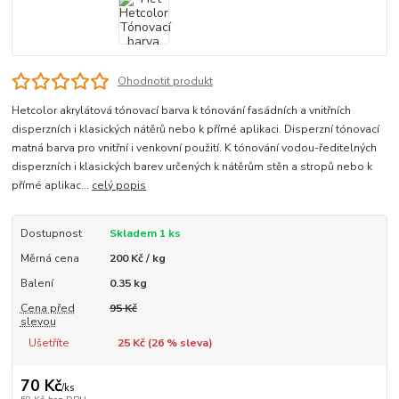
Ohodnotit produkt
Hetcolor akrylátová tónovací barva k tónování fasádních a vnitřních
disperzních i klasických nátěrů nebo k přímé aplikaci. Disperzní tónovací
matná barva pro vnitřní i venkovní použití. K tónování vodou-ředitelných
disperzních i klasických barev určených k nátěrům stěn a stropů nebo k
přímé aplikac...
celý popis
Dostupnost
Skladem 1 ks
Měrná cena
200 Kč / kg
Balení
0.35 kg
Cena před
95 Kč
slevou
Ušetříte
25 Kč (
26
% sleva)
70 Kč
/
ks