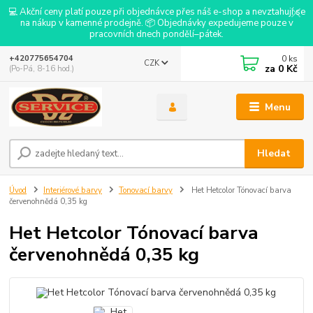
💻 Akční ceny platí pouze při objednávce přes náš e-shop a nevztahují se
na nákup v kamenné prodejně. 📦 Objednávky expedujeme pouze v
pracovních dnech pondělí–pátek.
0
ks
+420775654704
CZK
za
0 Kč
(Po-Pá, 8-16 hod.)
Menu
Hledat
Úvod
Interiérové barvy
Tonovací barvy
Het Hetcolor Tónovací barva
červenohnědá 0,35 kg
Het Hetcolor Tónovací barva
červenohnědá 0,35 kg