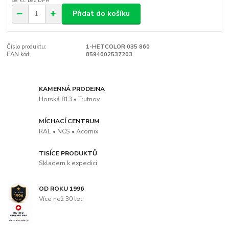
58 Kč
bez DPH
Přidat do košíku
Číslo produktu:
1-HETCOLOR 035 860
EAN kód:
8594002537203
KAMENNÁ PRODEJNA
Horská 813 • Trutnov
MÍCHACÍ CENTRUM
RAL • NCS • Acomix
TISÍCE PRODUKTŮ
Skladem k expedici
OD ROKU 1996
Více než 30 let