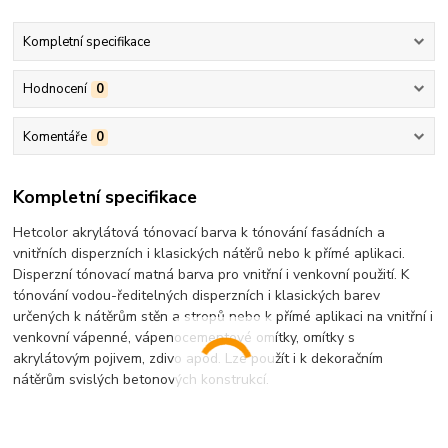
Kompletní specifikace
Hodnocení
0
Komentáře
0
Kompletní specifikace
Hetcolor akrylátová tónovací barva k tónování fasádních a
vnitřních disperzních i klasických nátěrů nebo k přímé aplikaci.
Disperzní tónovací matná barva pro vnitřní i venkovní použití. K
tónování vodou-ředitelných disperzních i klasických barev
určených k nátěrům stěn a stropů nebo k přímé aplikaci na vnitřní i
venkovní vápenné, vápenocementové omítky, omítky s
akrylátovým pojivem, zdivo apod. Lze použít i k dekoračním
nátěrům svislých betonových konstrukcí.