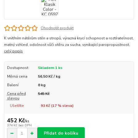
Ohodnotit produkt
K vnitřním nátěrům stěn a stropů, výrazná krycí schopnost a roztíratelnost,
matný vzhled, odolnost vůči otěru za sucha, vynikající paropropustnost.
celý popis
Dostupnost
Skladem 1 ks
Měrná cena
56,50 Kč / kg
Balení
8 kg
Cena před
545 Kč
slevou
Ušetříte
93 Kč (
17
% sleva)
452 Kč
/
ks
374 Kč
bez DPH
Přidat do košíku