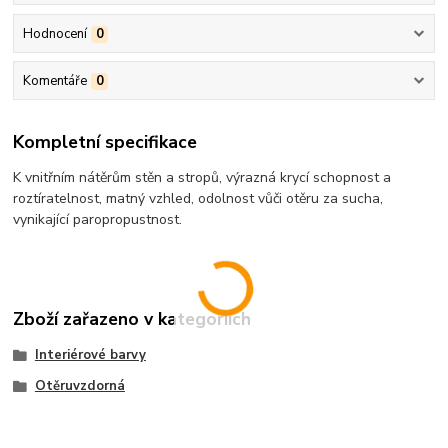
Hodnocení
0
Komentáře
0
Kompletní specifikace
K vnitřním nátěrům stěn a stropů, výrazná krycí schopnost a
roztíratelnost, matný vzhled, odolnost vůči otěru za sucha,
vynikající paropropustnost.
Zboží zařazeno v kategoriích
Interiérové barvy
Otěruvzdorná