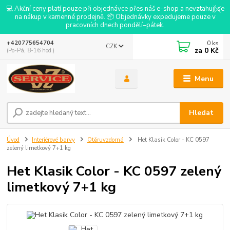
💻 Akční ceny platí pouze při objednávce přes náš e-shop a nevztahují se
na nákup v kamenné prodejně. 📦 Objednávky expedujeme pouze v
pracovních dnech pondělí–pátek.
0
ks
+420775654704
CZK
za
0 Kč
(Po-Pá, 8-16 hod.)
Menu
Hledat
Úvod
Interiérové barvy
Otěruvzdorná
Het Klasik Color - KC 0597
zelený limetkový 7+1 kg
Het Klasik Color - KC 0597 zelený
limetkový 7+1 kg