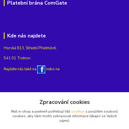
Platební brána ComGate
Kde nás najdete
Horská 813, Střední Předměstí,
541 01 Trutnov
Najdete nás také na
nebo na
Kontakty
Zpracování cookies
Náš e-shop a partneři potřebují Váš
souhlas
s použitím souborů
+420775654704
cookies, aby Vám mohli zobrazovat informace týkající se Vašich
zájmů.
info@eshop-rubin.cz