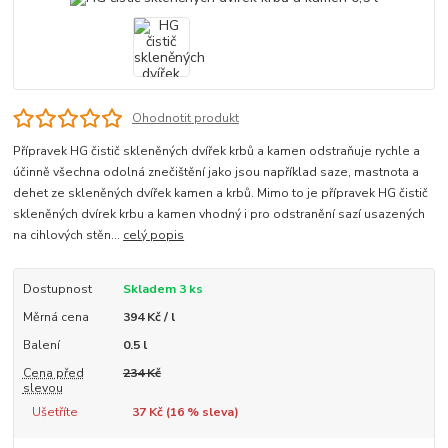
Ohodnotit produkt
Přípravek HG čistič skleněných dvířek krbů a kamen odstraňuje rychle a
účinně všechna odolná znečištění jako jsou například saze, mastnota a
dehet ze skleněných dvířek kamen a krbů. Mimo to je přípravek HG čistič
skleněných dvírek krbu a kamen vhodný i pro odstranění sazí usazených
na cihlových stěn...
celý popis
Dostupnost
Skladem 3 ks
Měrná cena
394 Kč / l
Balení
0.5 l
Cena před
234 Kč
slevou
Ušetříte
37 Kč (
16
% sleva)