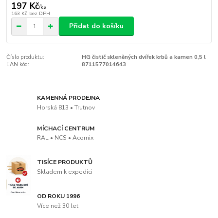
197 Kč
/
ks
163 Kč
bez DPH
Přidat do košíku
Číslo produktu:
HG čistič skleněných dvířek krbů a kamen 0,5 l
EAN kód:
8711577014643
KAMENNÁ PRODEJNA
Horská 813 • Trutnov
MÍCHACÍ CENTRUM
RAL • NCS • Acomix
TISÍCE PRODUKTŮ
Skladem k expedici
OD ROKU 1996
Více než 30 let