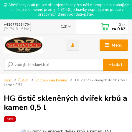
💻 Akční ceny platí pouze při objednávce přes náš e-shop a nevztahují se
na nákup v kamenné prodejně. 📦 Objednávky expedujeme pouze v
pracovních dnech pondělí–pátek.
0
ks
+420775654704
CZK
za
0 Kč
(Po-Pá, 8-16 hod.)
Menu
Hledat
Úvod
Čističe
Přípravky na kamna
HG čistič skleněných dvířek krbů a
kamen 0,5 l
HG čistič skleněných dvířek krbů a
kamen 0,5 l
Akce