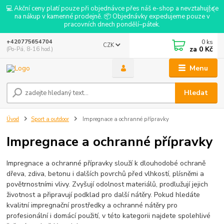
💻 Akční ceny platí pouze při objednávce přes náš e-shop a nevztahují se
na nákup v kamenné prodejně. 📦 Objednávky expedujeme pouze v
pracovních dnech pondělí–pátek.
0
ks
+420775654704
CZK
za
0 Kč
(Po-Pá, 8-16 hod.)
Menu
Hledat
Úvod
Sport a outdoor
Impregnace a ochranné přípravky
Impregnace a ochranné přípravky
Impregnace a ochranné přípravky slouží k dlouhodobé ochraně
dřeva, zdiva, betonu i dalších povrchů před vlhkostí, plísněmi a
povětrnostními vlivy. Zvyšují odolnost materiálů, prodlužují jejich
životnost a připravují podklad pro další nátěry. Pokud hledáte
kvalitní impregnační prostředky a ochranné nátěry pro
profesionální i domácí použití, v této kategorii najdete spolehlivé