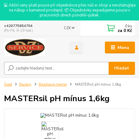
💻 Akční ceny platí pouze při objednávce přes náš e-shop a nevztahují se
na nákup v kamenné prodejně. 📦 Objednávky expedujeme pouze v
pracovních dnech pondělí–pátek.
0
ks
+420775654704
CZK
za
0 Kč
(Po-Pá, 8-16 hod.)
Menu
Hledat
Úvod
Bazény
Bazénová chemie
MASTERsil pH mínus 1,6kg
MASTERsil pH mínus 1,6kg