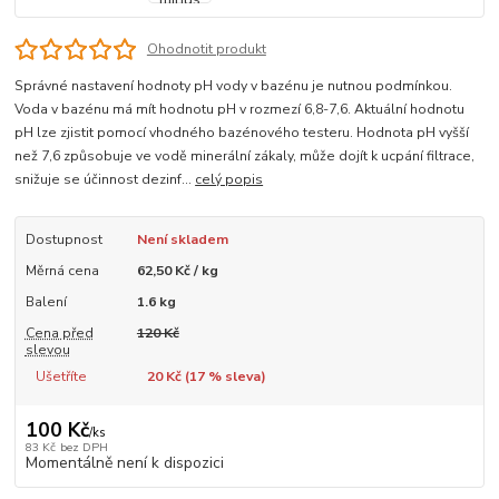
Ohodnotit produkt
Správné nastavení hodnoty pH vody v bazénu je nutnou podmínkou.
Voda v bazénu má mít hodnotu pH v rozmezí 6,8-7,6. Aktuální hodnotu
pH lze zjistit pomocí vhodného bazénového testeru. Hodnota pH vyšší
než 7,6 způsobuje ve vodě minerální zákaly, může dojít k ucpání filtrace,
snižuje se účinnost dezinf...
celý popis
Dostupnost
Není skladem
Měrná cena
62,50 Kč / kg
Balení
1.6 kg
Cena před
120 Kč
slevou
Ušetříte
20 Kč (
17
% sleva)
100 Kč
/
ks
83 Kč
bez DPH
Momentálně není k dispozici