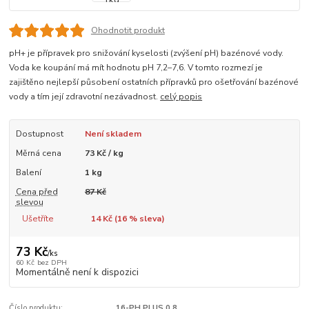
Ohodnotit produkt
pH+ je přípravek pro snižování kyselosti (zvýšení pH) bazénové vody.
Voda ke koupání má mít hodnotu pH 7,2–7,6. V tomto rozmezí je
zajištěno nejlepší působení ostatních přípravků pro ošetřování bazénové
vody a tím její zdravotní nezávadnost.
celý popis
Dostupnost
Není skladem
Měrná cena
73 Kč / kg
Balení
1 kg
Cena před
87 Kč
slevou
Ušetříte
14 Kč (
16
% sleva)
73 Kč
/
ks
60 Kč
bez DPH
Momentálně není k dispozici
Číslo produktu:
16-PH PLUS 0.8