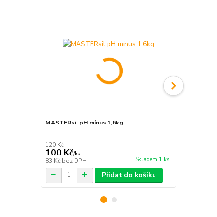
MASTERsil pH mínus 1,6kg
MASTERsil V
120 Kč
99 Kč
100 Kč
84 Kč
/
ks
/
ks
Skladem 1 ks
83 Kč
bez DPH
69 Kč
bez D
Přidat do košíku