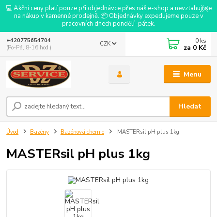
💻 Akční ceny platí pouze při objednávce přes náš e-shop a nevztahují se
na nákup v kamenné prodejně. 📦 Objednávky expedujeme pouze v
pracovních dnech pondělí–pátek.
0
ks
+420775654704
CZK
za
0 Kč
(Po-Pá, 8-16 hod.)
Menu
Hledat
Úvod
Bazény
Bazénová chemie
MASTERsil pH plus 1kg
MASTERsil pH plus 1kg