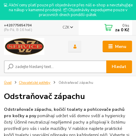
💻 Akční ceny platí pouze při objednávce přes náš e-shop a nevztahují se
na nákup v kamenné prodejně. 📦 Objednávky expedujeme pouze v
pracovních dnech pondělí–pátek.
0
ks
+420775654704
CZK
za
0 Kč
(Po-Pá, 8-16 hod.)
Menu
Hledat
Úvod
Chovatelské potřeby
Odstraňovač zápachu
Odstraňovač zápachu
Odstraňovače zápachu, kočičí toalety a pohlcovače pachů
pro kočky a psy
pomáhají udržet váš domov svěží a hygienicky
čistý. Účinně neutralizují nepříjemné pachy a přispívají k čistému
prostředí pro vás i vaše mazlíčky. V nabídce najdete praktické
kočičí toalety i speciální přípravky pro každodenní péči. Vyberte si