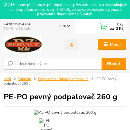
💻 Akční ceny platí pouze při objednávce přes náš e-shop a nevztahují se
na nákup v kamenné prodejně. 📦 Objednávky expedujeme pouze v
pracovních dnech pondělí–pátek.
0
ks
+420775654704
CZK
za
0 Kč
(Po-Pá, 8-16 hod.)
Menu
Hledat
Úvod
Zahrada
Podpalovače, zápalky a pevný líh
PE-PO pevný
podpalovač 260 g
PE-PO pevný podpalovač 260 g