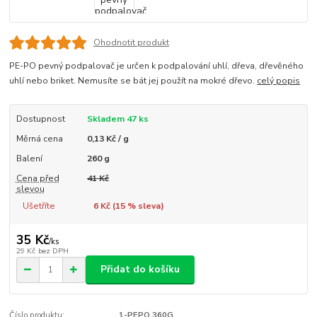
Ohodnotit produkt
PE-PO pevný podpalovač je určen k podpalování uhlí, dřeva, dřevěného
uhlí nebo briket. Nemusíte se bát jej použít na mokré dřevo.
celý popis
Dostupnost
Skladem 47 ks
Měrná cena
0,13 Kč / g
Balení
260 g
Cena před
41 Kč
slevou
Ušetříte
6 Kč (
15
% sleva)
35 Kč
/
ks
29 Kč
bez DPH
Přidat do košíku
Číslo produktu:
1-PEPO 360G