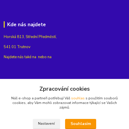
Kde nás najdete
Horská 813, Střední Předměstí,
541 01 Trutnov
Najdete nás také na
nebo na
Kontakty
Zpracování cookies
Náš e-shop a partneři potřebují Váš
souhlas
s použitím souborů
+420775654704
cookies, aby Vám mohli zobrazovat informace týkající se Vašich
zájmů.
info@eshop-rubin.cz
Souhlasím
Nastavení