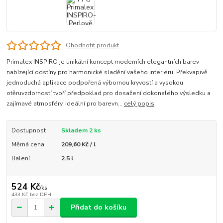
Ohodnotit produkt
Primalex INSPIRO je unikátní koncept moderních elegantních barev
nabízející odstíny pro harmonické sladění vašeho interiéru. Překvapivě
jednoduchá aplikace podpořená výbornou kryvostí a vysokou
otěruvzdorností tvoří předpoklad pro dosažení dokonalého výsledku a
zajímavé atmosféry. Ideální pro barevn...
celý popis
Dostupnost
Skladem 2 ks
Měrná cena
209,60 Kč / l
Balení
2.5 l
524 Kč
/
ks
433 Kč
bez DPH
Přidat do košíku