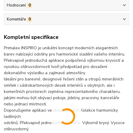
Hodnocení
0
Komentáře
0
Kompletní specifikace
Primalex INSPIRO je unikátní koncept moderních elegantních
barev nabízející odstíny pro harmonické sladění vašeho interiéru.
Překvapivě jednoduchá aplikace podpořená výbornou kryvostí a
vysokou otěruvzdorností tvoří předpoklad pro dosažení
dokonalého výsledku a zajímavé atmosféry.
Ideální pro barevné, designové řešení stěn a stropů minerálních
omítek i sádrokartonových desek interiérů v obytných, ale i
komerčních prostorech zejména reprezentativního charakteru,
jakými mohou být obývací pokoje, jídelny, pracovny, kanceláře
nebo jednací místnosti.
Doporučujeme aplikaci ve dvou vrstvách.Kolekce harmonicky
laděných
odstínů. Překvapivě jednoduchá aplikace. Výborně kryvý. Vysoce
otěruvzdorný.