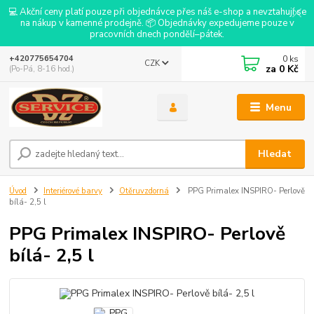
💻 Akční ceny platí pouze při objednávce přes náš e-shop a nevztahují se
na nákup v kamenné prodejně. 📦 Objednávky expedujeme pouze v
pracovních dnech pondělí–pátek.
0
ks
+420775654704
CZK
za
0 Kč
(Po-Pá, 8-16 hod.)
Menu
Hledat
Úvod
Interiérové barvy
Otěruvzdorná
PPG Primalex INSPIRO- Perlově
bílá- 2,5 l
PPG Primalex INSPIRO- Perlově
bílá- 2,5 l