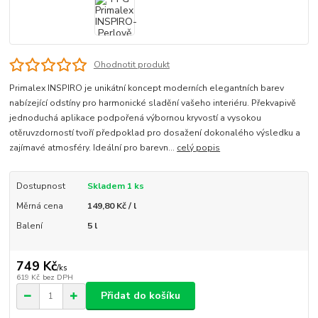
Ohodnotit produkt
Primalex INSPIRO je unikátní koncept moderních elegantních barev
nabízející odstíny pro harmonické sladění vašeho interiéru. Překvapivě
jednoduchá aplikace podpořená výbornou kryvostí a vysokou
otěruvzdorností tvoří předpoklad pro dosažení dokonalého výsledku a
zajímavé atmosféry. Ideální pro barevn...
celý popis
Dostupnost
Skladem 1 ks
Měrná cena
149,80 Kč / l
Balení
5 l
749 Kč
/
ks
619 Kč
bez DPH
Přidat do košíku