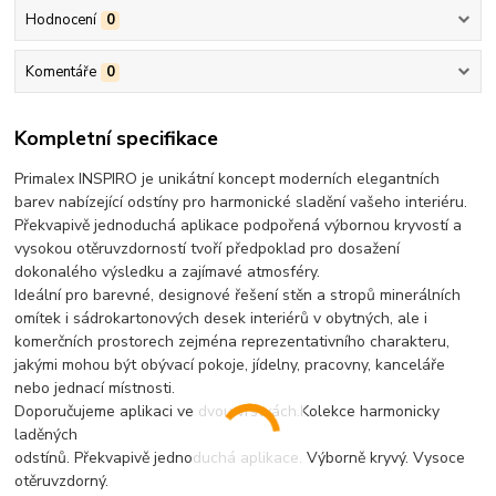
Hodnocení
0
Komentáře
0
Kompletní specifikace
Primalex INSPIRO je unikátní koncept moderních elegantních
barev nabízející odstíny pro harmonické sladění vašeho interiéru.
Překvapivě jednoduchá aplikace podpořená výbornou kryvostí a
vysokou otěruvzdorností tvoří předpoklad pro dosažení
dokonalého výsledku a zajímavé atmosféry.
Ideální pro barevné, designové řešení stěn a stropů minerálních
omítek i sádrokartonových desek interiérů v obytných, ale i
komerčních prostorech zejména reprezentativního charakteru,
jakými mohou být obývací pokoje, jídelny, pracovny, kanceláře
nebo jednací místnosti.
Doporučujeme aplikaci ve dvou vrstvách.Kolekce harmonicky
laděných
odstínů. Překvapivě jednoduchá aplikace. Výborně kryvý. Vysoce
otěruvzdorný.