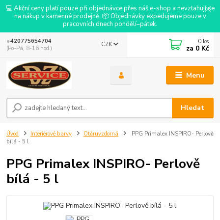
💻 Akční ceny platí pouze při objednávce přes náš e-shop a nevztahují se
na nákup v kamenné prodejně. 📦 Objednávky expedujeme pouze v
pracovních dnech pondělí–pátek.
0
ks
+420775654704
CZK
za
0 Kč
(Po-Pá, 8-16 hod.)
Menu
Hledat
Úvod
Interiérové barvy
Otěruvzdorná
PPG Primalex INSPIRO- Perlově
bílá - 5 l
PPG Primalex INSPIRO- Perlově
bílá - 5 l