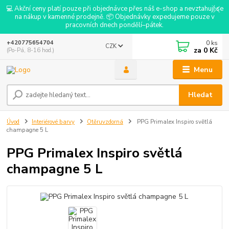
💻 Akční ceny platí pouze při objednávce přes náš e-shop a nevztahují se
na nákup v kamenné prodejně. 📦 Objednávky expedujeme pouze v
pracovních dnech pondělí–pátek.
0
ks
+420775654704
CZK
za
0 Kč
(Po-Pá, 8-16 hod.)
Menu
Hledat
Úvod
Interiérové barvy
Otěruvzdorná
PPG Primalex Inspiro světlá
champagne 5 L
PPG Primalex Inspiro světlá
champagne 5 L