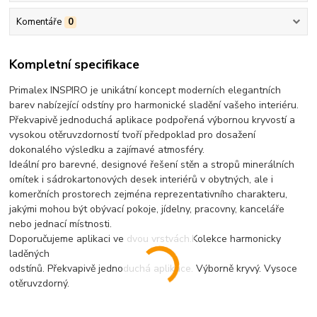
Komentáře
0
Kompletní specifikace
Primalex INSPIRO je unikátní koncept moderních elegantních
barev nabízející odstíny pro harmonické sladění vašeho interiéru.
Překvapivě jednoduchá aplikace podpořená výbornou kryvostí a
vysokou otěruvzdorností tvoří předpoklad pro dosažení
dokonalého výsledku a zajímavé atmosféry.
Ideální pro barevné, designové řešení stěn a stropů minerálních
omítek i sádrokartonových desek interiérů v obytných, ale i
komerčních prostorech zejména reprezentativního charakteru,
jakými mohou být obývací pokoje, jídelny, pracovny, kanceláře
nebo jednací místnosti.
Doporučujeme aplikaci ve dvou vrstvách.Kolekce harmonicky
laděných
odstínů. Překvapivě jednoduchá aplikace. Výborně kryvý. Vysoce
otěruvzdorný.