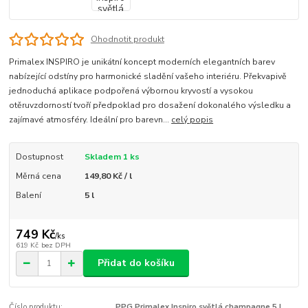
Ohodnotit produkt
Primalex INSPIRO je unikátní koncept moderních elegantních barev
nabízející odstíny pro harmonické sladění vašeho interiéru. Překvapivě
jednoduchá aplikace podpořená výbornou kryvostí a vysokou
otěruvzdorností tvoří předpoklad pro dosažení dokonalého výsledku a
zajímavé atmosféry. Ideální pro barevn...
celý popis
Dostupnost
Skladem 1 ks
Měrná cena
149,80 Kč / l
Balení
5 l
749 Kč
/
ks
619 Kč
bez DPH
Přidat do košíku
Číslo produktu:
PPG Primalex Inspiro světlá champagne 5 L