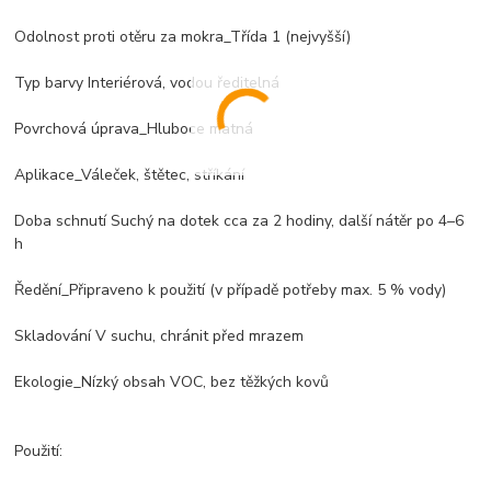
Odolnost proti otěru za mokra_Třída 1 (nejvyšší)
Typ barvy Interiérová, vodou ředitelná
Povrchová úprava_Hluboce matná
Aplikace_Váleček, štětec, stříkání
Doba schnutí Suchý na dotek cca za 2 hodiny, další nátěr po 4–6
h
Ředění_Připraveno k použití (v případě potřeby max. 5 % vody)
Skladování V suchu, chránit před mrazem
Ekologie_Nízký obsah VOC, bez těžkých kovů
Použití: