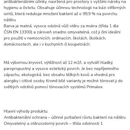
antibakteriálními účinky, navržená pro prostory s vyššími nároky na
hygienu a čistotu. Obsahuje účinnou technologii na bázi stříbrných
iontů, která redukuje množení bakterií až o 99,9 % na povrchu
nátěru.
Barva je matná, vysoce odolná vůči otěru za mokra (třída 1 dle
ČSN EN 13300) a zároveň snadno omyvatelná, což ji činí ideální
pro použití v nemocnicích, ordinacích, školách, školkách,
domácnostech, ale i v kuchyních či koupelnách.
Má výbornou kryvost, výtěžnost až 12 m2/l, a vytváří hladký,
paropropustný a vysoce estetický povrch. Je bez nepříjemného
zápachu, ekologická, bez obsahu těžkých kovů a vhodná pro
alergiky i citlivé osoby. Kromě bílé varianty je možné tónovat ji do
světlých odstínů pomocí tónovacích systémů Primalex.
Hlavní výhody produktu:
Antibakteriální ochrana – účinné potlačení růstu bakterií na nátěru
Omyvatelný a otěruvzdorný povrch – třída odolnosti 1