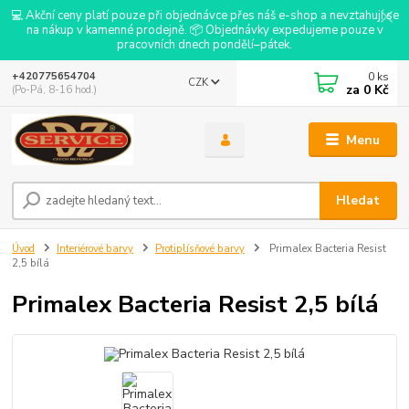
💻 Akční ceny platí pouze při objednávce přes náš e-shop a nevztahují se
na nákup v kamenné prodejně. 📦 Objednávky expedujeme pouze v
pracovních dnech pondělí–pátek.
0
ks
+420775654704
CZK
za
0 Kč
(Po-Pá, 8-16 hod.)
Menu
Hledat
Úvod
Interiérové barvy
Protiplísňové barvy
Primalex Bacteria Resist
2,5 bílá
Primalex Bacteria Resist 2,5 bílá