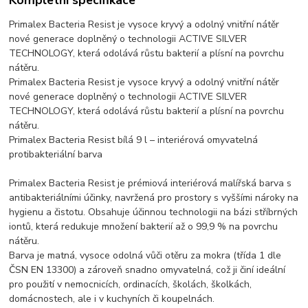
Primalex Bacteria Resist je vysoce kryvý a odolný vnitřní nátěr
nové generace doplněný o technologii ACTIVE SILVER
TECHNOLOGY, která odolává růstu bakterií a plísní na povrchu
nátěru.
Primalex Bacteria Resist je vysoce kryvý a odolný vnitřní nátěr
nové generace doplněný o technologii ACTIVE SILVER
TECHNOLOGY, která odolává růstu bakterií a plísní na povrchu
nátěru.
Primalex Bacteria Resist bílá 9 l – interiérová omyvatelná
protibakteriální barva
Primalex Bacteria Resist je prémiová interiérová malířská barva s
antibakteriálními účinky, navržená pro prostory s vyššími nároky na
hygienu a čistotu. Obsahuje účinnou technologii na bázi stříbrných
iontů, která redukuje množení bakterií až o 99,9 % na povrchu
nátěru.
Barva je matná, vysoce odolná vůči otěru za mokra (třída 1 dle
ČSN EN 13300) a zároveň snadno omyvatelná, což ji činí ideální
pro použití v nemocnicích, ordinacích, školách, školkách,
domácnostech, ale i v kuchyních či koupelnách.