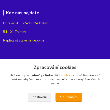
Kde nás najdete
Horská 813, Střední Předměstí,
541 01 Trutnov
Najdete nás také na
nebo na
Kontakty
Zpracování cookies
Náš e-shop a partneři potřebují Váš
souhlas
s použitím souborů
+420775654704
cookies, aby Vám mohli zobrazovat informace týkající se Vašich
zájmů.
info@eshop-rubin.cz
Souhlasím
Nastavení