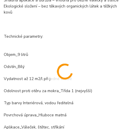
Snadná aplikace a údržba – vhodná pro běžné válečky a štětce
Ekologické složení – bez těkavých organických látek a těžkých
kovů
Technické parametry:
Objem_9 litrů
Odstín_Bílý
Vydatnost až 12 m2/l při jedné vrstvě
Odolnost proti otěru za mokra_Třída 1 (nejvyšší)
Typ barvy Interiérová, vodou ředitelná
Povrchová úprava_Hluboce matná
Aplikace_Váleček, štětec, stříkání