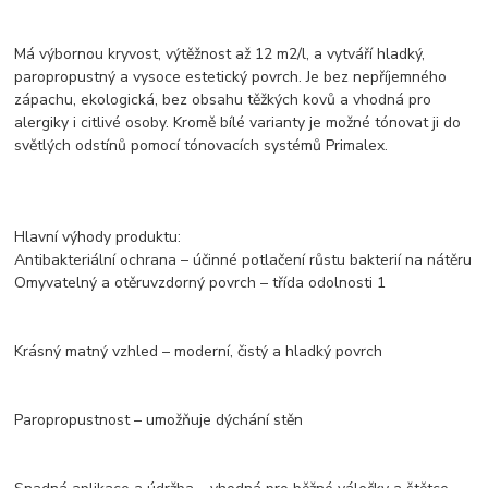
Má výbornou kryvost, výtěžnost až 12 m2/l, a vytváří hladký,
paropropustný a vysoce estetický povrch. Je bez nepříjemného
zápachu, ekologická, bez obsahu těžkých kovů a vhodná pro
alergiky i citlivé osoby. Kromě bílé varianty je možné tónovat ji do
světlých odstínů pomocí tónovacích systémů Primalex.
Hlavní výhody produktu:
Antibakteriální ochrana – účinné potlačení růstu bakterií na nátěru
Omyvatelný a otěruvzdorný povrch – třída odolnosti 1
Krásný matný vzhled – moderní, čistý a hladký povrch
Paropropustnost – umožňuje dýchání stěn