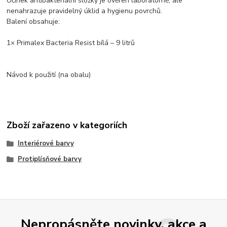
Účinek antibakteriální složky je ověřen laboratorně, ale
nenahrazuje pravidelný úklid a hygienu povrchů.
Balení obsahuje:
1× Primalex Bacteria Resist bílá – 9 litrů
Návod k použití (na obalu)
Zboží zařazeno v kategoriích
Interiérové barvy
Protiplísňové barvy
Nepropásněte novinky, akce a