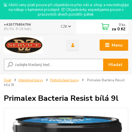
💻 Akční ceny platí pouze při objednávce přes náš e-shop a nevztahují se
na nákup v kamenné prodejně. 📦 Objednávky expedujeme pouze v
pracovních dnech pondělí–pátek.
0
ks
+420775654704
CZK
za
0 Kč
(Po-Pá, 8-16 hod.)
Menu
Hledat
Úvod
Interiérové barvy
Protiplísňové barvy
Primalex Bacteria Resist
bílá 9l
Primalex Bacteria Resist bílá 9l