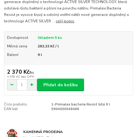
generace doplněný o technologii ACTIVE SILVER TECHNOLOGY, která
odolává růstu bakterií a plísní na povrchu nátěru. Primalex Bacteria
Resist je vysoce kryvý a odolný vnitřní nátěr nové generace doplněný o
technologii ACTIVE SILVER ...
celý popis
Dostupnost
Skladem 5 ks
Měrná cena
263,33 Kč / l
Balení
9 l
2 370 Kč
/
ks
1 959 Kč
bez DPH
Přidat do košíku
Číslo produktu:
1-Primalex bacteria Resist bílá 9 l
EAN kód:
5904000048466
KAMENNÁ PRODEJNA