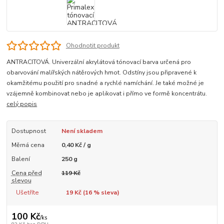
Ohodnotit produkt
ANTRACITOVÁ. Univerzální akrylátová tónovací barva určená pro
obarvování malířských nátěrových hmot. Odstíny jsou připravené k
okamžitému použití pro snadné a rychlé namíchání. Je také možné je
vzájemně kombinovat nebo je aplikovat i přímo ve formě koncentrátu.
celý popis
Dostupnost
Není skladem
Měrná cena
0,40 Kč / g
Balení
250 g
Cena před
119 Kč
slevou
Ušetříte
19 Kč (
16
% sleva)
100 Kč
/
ks