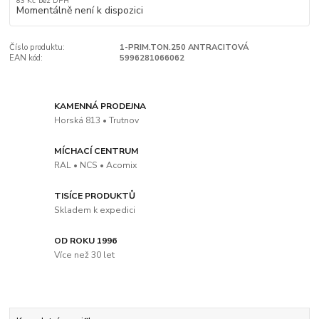
83 Kč
bez DPH
Momentálně není k dispozici
Číslo produktu:
1-PRIM.TON.250 ANTRACITOVÁ
EAN kód:
5996281066062
KAMENNÁ PRODEJNA
Horská 813 • Trutnov
MÍCHACÍ CENTRUM
RAL • NCS • Acomix
TISÍCE PRODUKTŮ
Skladem k expedici
OD ROKU 1996
Více než 30 let