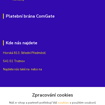
Platební brána ComGate
Kde nás najdete
Horská 813, Střední Předměstí,
541 01 Trutnov
Najdete nás také na
nebo na
Kontakty
Zpracování cookies
Náš e-shop a partneři potřebují Váš
souhlas
s použitím souborů
+420775654704