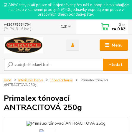
💻 Akční ceny platí pouze při objednávce přes náš e-shop a nevztahují se
na nákup v kamenné prodejně. 📦 Objednávky expedujeme pouze v
pracovních dnech pondělí–pátek.
0
ks
+420775654704
CZK
za
0 Kč
(Po-Pá, 8-16 hod.)
Menu
Hledat
Úvod
Interiérové barvy
Tonovací barvy
Primalex tónovací
ANTRACITOVÁ 250g
Primalex tónovací
ANTRACITOVÁ 250g