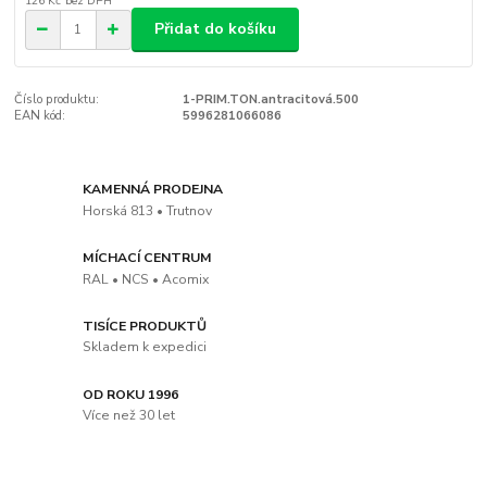
126 Kč
bez DPH
Přidat do košíku
Číslo produktu:
1-PRIM.TON.antracitová.500
EAN kód:
5996281066086
KAMENNÁ PRODEJNA
Horská 813 • Trutnov
MÍCHACÍ CENTRUM
RAL • NCS • Acomix
TISÍCE PRODUKTŮ
Skladem k expedici
OD ROKU 1996
Více než 30 let