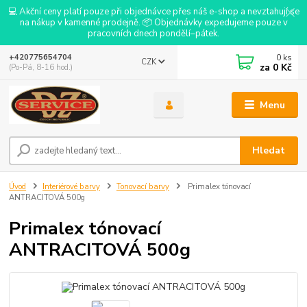
💻 Akční ceny platí pouze při objednávce přes náš e-shop a nevztahují se
na nákup v kamenné prodejně. 📦 Objednávky expedujeme pouze v
pracovních dnech pondělí–pátek.
0
ks
+420775654704
CZK
za
0 Kč
(Po-Pá, 8-16 hod.)
Menu
Hledat
Úvod
Interiérové barvy
Tonovací barvy
Primalex tónovací
ANTRACITOVÁ 500g
Primalex tónovací
ANTRACITOVÁ 500g