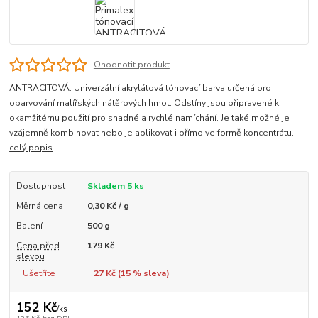
Ohodnotit produkt
ANTRACITOVÁ. Univerzální akrylátová tónovací barva určená pro
obarvování malířských nátěrových hmot. Odstíny jsou připravené k
okamžitému použití pro snadné a rychlé namíchání. Je také možné je
vzájemně kombinovat nebo je aplikovat i přímo ve formě koncentrátu.
celý popis
Dostupnost
Skladem 5 ks
Měrná cena
0,30 Kč / g
Balení
500 g
Cena před
179 Kč
slevou
Ušetříte
27 Kč (
15
% sleva)
152 Kč
/
ks