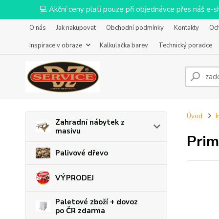
💻 Akční ceny platí pouze při objednávce přes náš e
O nás
Jak nakupovat
Obchodní podmínky
Kontakty
Oc
Inspirace v obraze
Kalkulačka barev
Technický poradce
Úvod
I
Zahradní nábytek z
masivu
Prim
Palivové dřevo
VÝPRODEJ
Paletové zboží + dovoz
po ČR zdarma