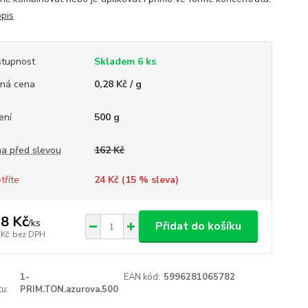
opis
tupnost
Skladem 6 ks
ná cena
0,28 Kč / g
ení
500 g
a před slevou
162 Kč
tříte
24 Kč (
15
% sleva)
8 Kč
/
ks
Přidat do košíku
 Kč
bez DPH
1-
EAN kód:
5996281065782
u:
PRIM.TON.azurova.500