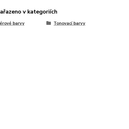
zařazeno v kategoriích
iérové barvy
Tonovací barvy