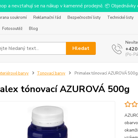
-shop a nevztahují se na nákup v kamenné prodejně. 📦 Objednávk
hrana soukromí
Reklamační řád
Bezpečnostní listy
Technické listy
Fotosoutěž
Blog
Nevíte
Hledat
+420
(Po-Pá
nteriérové barvy
Tonovací barvy
Primalex tónovací AZUROVÁ 500g
alex tónovací AZUROVÁ 500g
AZUROV
obarvo
okamži
vzájem