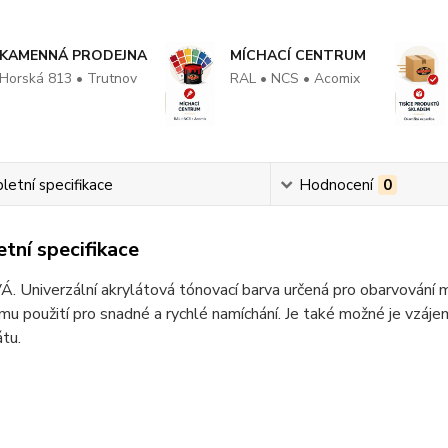
KAMENNÁ PRODEJNA
MÍCHACÍ CENTRUM
Horská 813 • Trutnov
RAL • NCS • Acomix
etní specifikace
Hodnocení
0
tní specifikace
Univerzální akrylátová tónovací barva určená pro obarvování m
u použití pro snadné a rychlé namíchání. Je také možné je vzáj
tu.