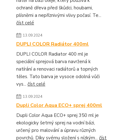
nátěr na bázi oleje, který používá k
ochraně dřeva před škůdci, houbami,
plísněmi a nepříznivými vlivy počasí. Te...
číst celé
13.09.2024
DUPLI COLOR Radiátor 400ml
DUPLI COLOR Radiator 400 ml je
speciální sprejová barva navržená k
natírání a renovaci radiátorů a topných
těles. Tato barva je vysoce odolná vůči
vys...
číst celé
13.09.2024
Dupli Color Aqua ECO+ sprej 400ml
Dupli Color Aqua ECO+ sprej 350 ml je
ekologicky šetrný sprej na vodní bázi,
určený pro malování a úpravu různých
povrchů. Díky svému složení s nízkým...
číst