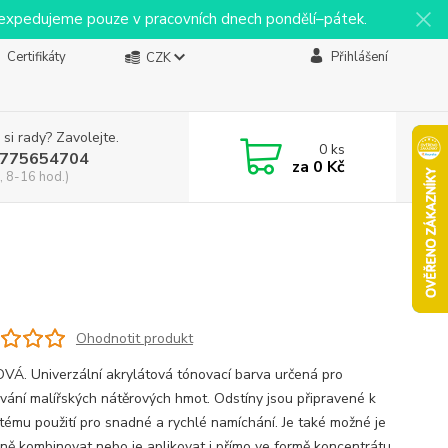
y expedujeme pouze v pracovních dnech pondělí–pátek.
Certifikáty
Přihlášení
CZK
 si rady? Zavolejte.
0
ks
775654704
za
0 Kč
, 8-16 hod.)
Ohodnotit produkt
Á. Univerzální akrylátová tónovací barva určená pro
vání malířských nátěrových hmot. Odstíny jsou připravené k
tému použití pro snadné a rychlé namíchání. Je také možné je
ně kombinovat nebo je aplikovat i přímo ve formě koncentrátu.