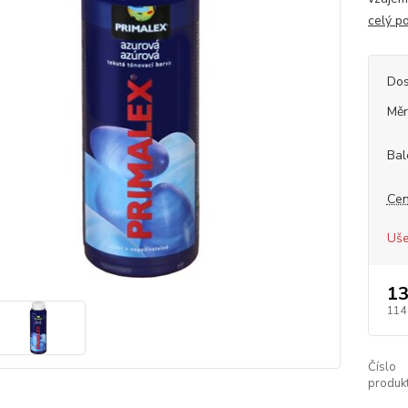
celý p
Dos
Měr
Bal
Cen
Uše
13
114
Číslo
produkt