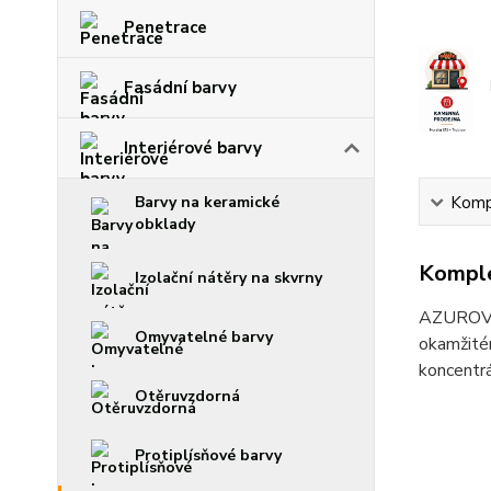
Penetrace
Fasádní barvy
Interiérové barvy
Barvy na keramické
Kompl
obklady
Komple
Izolační nátěry na skvrny
AZUROVÁ. 
Omyvatelné barvy
okamžitém
koncentrá
Otěruvzdorná
Protiplísňové barvy