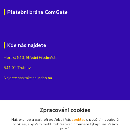
Platební brána ComGate
Kde nás najdete
Horská 813, Střední Předměstí,
541 01 Trutnov
Najdete nás také na
nebo na
Kontakty
Zpracování cookies
Náš e-shop a partneři potřebují Váš
souhlas
s použitím souborů
+420775654704
cookies, aby Vám mohli zobrazovat informace týkající se Vašich
zájmů.