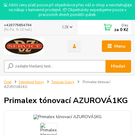
💻 Akční ceny platí pouze při objednávce přes náš e-shop a nevztahují se
na nákup v kamenné prodejně. 📦 Objednávky expedujeme pouze v
pracovních dnech pondělí–pátek.
0
ks
+420775654704
CZK
za
0 Kč
(Po-Pá, 8-16 hod.)
Menu
Hledat
Úvod
Interiérové barvy
Tonovací barvy
Primalex tónovací
AZUROVÁ1KG
Primalex tónovací AZUROVÁ1KG