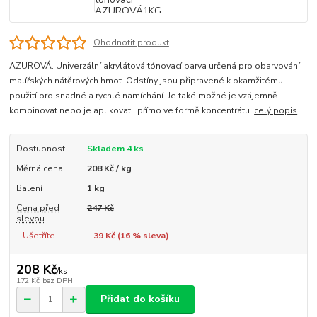
Ohodnotit produkt
AZUROVÁ. Univerzální akrylátová tónovací barva určená pro obarvování
malířských nátěrových hmot. Odstíny jsou připravené k okamžitému
použití pro snadné a rychlé namíchání. Je také možné je vzájemně
kombinovat nebo je aplikovat i přímo ve formě koncentrátu.
celý popis
Dostupnost
Skladem 4 ks
Měrná cena
208 Kč / kg
Balení
1 kg
Cena před
247 Kč
slevou
Ušetříte
39 Kč (
16
% sleva)
208 Kč
/
ks
172 Kč
bez DPH
Přidat do košíku