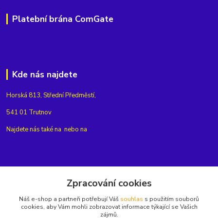
Platební brána ComGate
Kde nás najdete
Horská 813, Střední Předměstí,
541 01 Trutnov
Najdete nás také na
nebo na
Kontakty
Zpracování cookies
Náš e-shop a partneři potřebují Váš
souhlas
s použitím souborů
+420775654704
cookies, aby Vám mohli zobrazovat informace týkající se Vašich
zájmů.