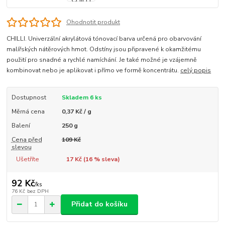
Ohodnotit produkt
CHILLI. Univerzální akrylátová tónovací barva určená pro obarvování
malířských nátěrových hmot. Odstíny jsou připravené k okamžitému
použití pro snadné a rychlé namíchání. Je také možné je vzájemně
kombinovat nebo je aplikovat i přímo ve formě koncentrátu.
celý popis
Dostupnost
Skladem 6 ks
Měrná cena
0,37 Kč / g
Balení
250 g
Cena před
109 Kč
slevou
Ušetříte
17 Kč (
16
% sleva)
92 Kč
/
ks
76 Kč
bez DPH
Přidat do košíku