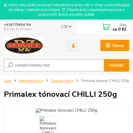
💻 Akční ceny platí pouze při objednávce přes náš e-shop a nevztahují se
na nákup v kamenné prodejně. 📦 Objednávky expedujeme pouze v
pracovních dnech pondělí–pátek.
0
ks
+420775654704
CZK
za
0 Kč
(Po-Pá, 8-16 hod.)
Menu
Hledat
Úvod
Interiérové barvy
Tonovací barvy
Primalex tónovací CHILLI 250g
Primalex tónovací CHILLI 250g