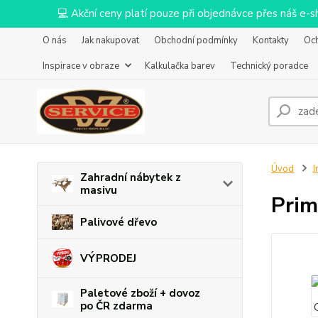
💻 Akční ceny platí pouze při objednávce přes náš e
O nás
Jak nakupovat
Obchodní podmínky
Kontakty
Oc
Inspirace v obraze
Kalkulačka barev
Technický poradce
Úvod
I
Zahradní nábytek z
masivu
Prim
Palivové dřevo
VÝPRODEJ
Paletové zboží + dovoz
po ČR zdarma