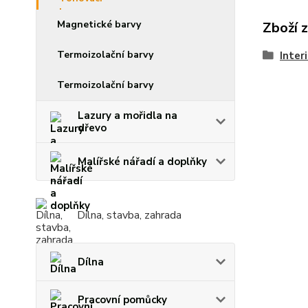
Magnetické barvy
Zboží 
Termoizolační barvy
Inter
Termoizolační barvy
Lazury a mořidla na
dřevo
Malířské nářadí a doplňky
Dílna, stavba, zahrada
Dílna
Pracovní pomůcky