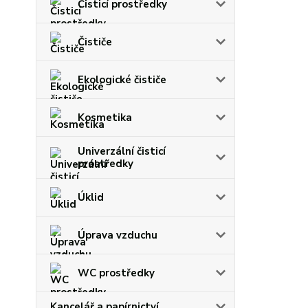
Čisticí prostředky
Čističe
Ekologické čističe
Kosmetika
Univerzální čisticí
prostředky
Úklid
Úprava vzduchu
WC prostředky
Kancelář a papírnictví