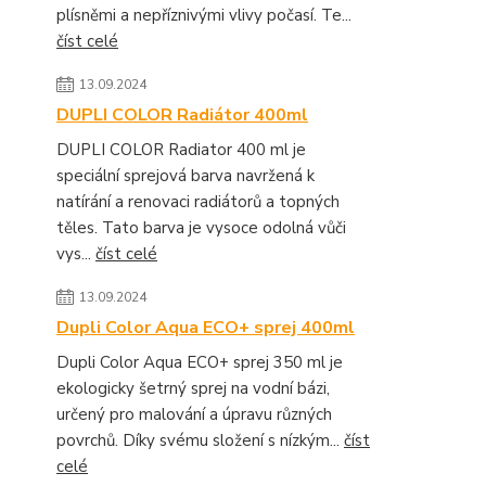
plísněmi a nepříznivými vlivy počasí. Te...
číst celé
13.09.2024
DUPLI COLOR Radiátor 400ml
DUPLI COLOR Radiator 400 ml je
speciální sprejová barva navržená k
natírání a renovaci radiátorů a topných
těles. Tato barva je vysoce odolná vůči
vys...
číst celé
13.09.2024
Dupli Color Aqua ECO+ sprej 400ml
Dupli Color Aqua ECO+ sprej 350 ml je
ekologicky šetrný sprej na vodní bázi,
určený pro malování a úpravu různých
povrchů. Díky svému složení s nízkým...
číst
celé