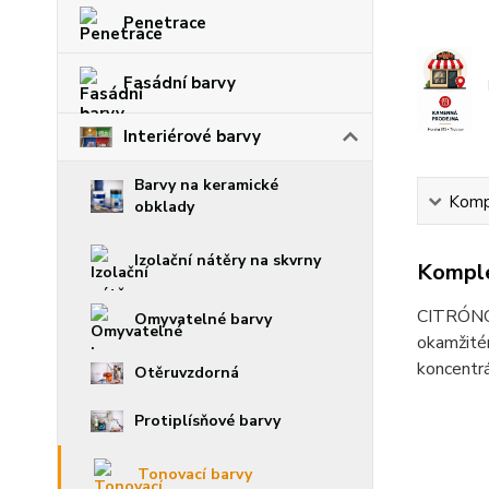
Penetrace
Fasádní barvy
Interiérové barvy
Barvy na keramické
Kompl
obklady
Izolační nátěry na skvrny
Komple
CITRÓNOVÁ
Omyvatelné barvy
okamžitém
koncentrá
Otěruvzdorná
Protiplísňové barvy
Tonovací barvy