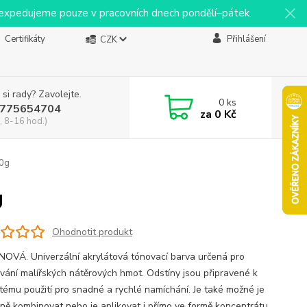
y expedujeme pouze v pracovních dnech pondělí–pátek.
Certifikáty
Přihlášení
CZK
 si rady? Zavolejte.
0
ks
775654704
za
0 Kč
, 8-16 hod.)
50g
g
Ohodnotit produkt
OVÁ. Univerzální akrylátová tónovací barva určená pro
vání malířských nátěrových hmot. Odstíny jsou připravené k
tému použití pro snadné a rychlé namíchání. Je také možné je
ně kombinovat nebo je aplikovat i přímo ve formě koncentrátu.