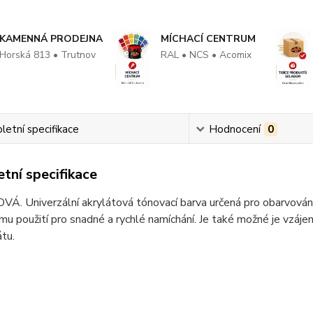
KAMENNÁ PRODEJNA
MÍCHACÍ CENTRUM
Horská 813 • Trutnov
RAL • NCS • Acomix
etní specifikace
Hodnocení
0
tní specifikace
. Univerzální akrylátová tónovací barva určená pro obarvování
u použití pro snadné a rychlé namíchání. Je také možné je vzáj
tu.