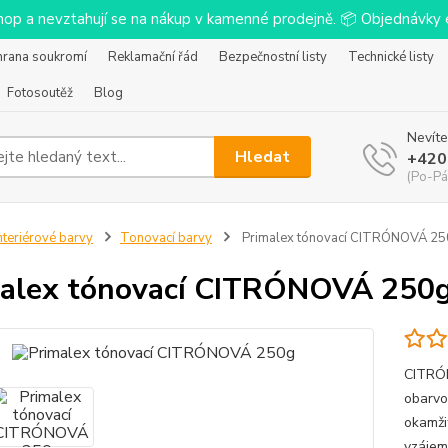
-shop a nevztahují se na nákup v kamenné prodejně. 📦 Objednávk
hrana soukromí
Reklamační řád
Bezpečnostní listy
Technické listy
Fotosoutěž
Blog
Nevíte
Hledat
+420
(Po-Pá
nteriérové barvy
Tonovací barvy
Primalex tónovací CITRÓNOVÁ 2
alex tónovací CITRÓNOVÁ 250
CITRÓN
obarvo
okamži
vzájem