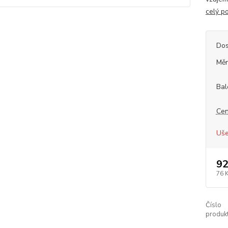
celý p
Dos
Měr
Bal
Cen
Uše
92
76 
Číslo
produkt