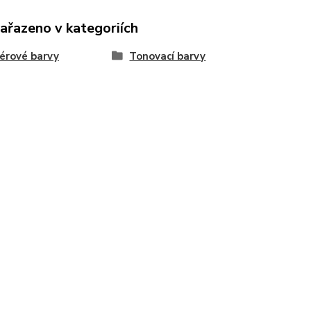
zařazeno v kategoriích
iérové barvy
Tonovací barvy