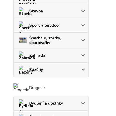
Stavba
Sport a outdoor
Špachtle, stěrky,
spárovačky
Zahrada
Bazény
Drogerie
Bydlení a doplňky