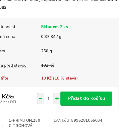
opis
tupnost
Skladem 2 ks
ná cena
0,37 Kč / g
ení
250 g
a před slevou
102 Kč
tříte
10 Kč (
10
% sleva)
 Kč
/
ks
Přidat do košíku
Kč
bez DPH
1-PRIM.TON.250
EAN kód:
5996281065034
u:
CITRÓNOVÁ