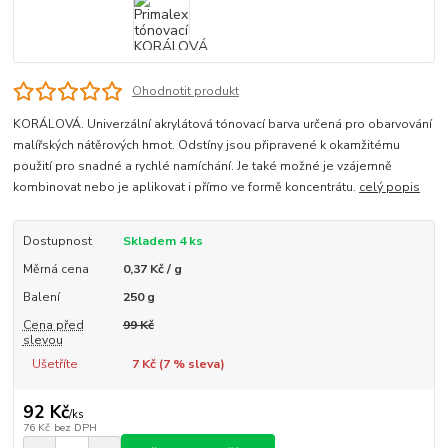
Ohodnotit produkt
KORÁLOVÁ. Univerzální akrylátová tónovací barva určená pro obarvování
malířských nátěrových hmot. Odstíny jsou připravené k okamžitému
použití pro snadné a rychlé namíchání. Je také možné je vzájemně
kombinovat nebo je aplikovat i přímo ve formě koncentrátu.
celý popis
Dostupnost
Skladem 4 ks
Měrná cena
0,37 Kč / g
Balení
250 g
Cena před
99 Kč
slevou
Ušetříte
7 Kč (
7
% sleva)
92 Kč
/
ks
76 Kč
bez DPH