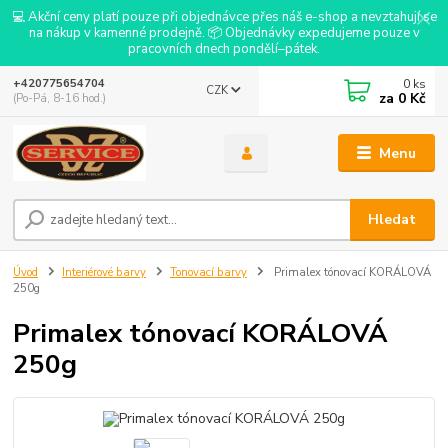
💻 Akční ceny platí pouze při objednávce přes náš e-shop a nevztahují se
na nákup v kamenné prodejně. 📦 Objednávky expedujeme pouze v
pracovních dnech pondělí–pátek.
0
ks
+420775654704
CZK
za
0 Kč
(Po-Pá, 8-16 hod.)
Menu
Hledat
Úvod
Interiérové barvy
Tonovací barvy
Primalex tónovací KORÁLOVÁ
250g
Primalex tónovací KORÁLOVÁ
250g