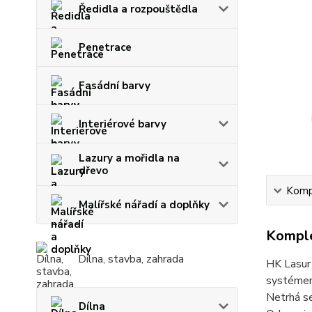
Ředidla a rozpouštědla
Penetrace
Fasádní barvy
Interiérové barvy
Lazury a mořidla na
dřevo
Kompl
Malířské nářadí a doplňky
Komple
Dílna, stavba, zahrada
HK Lasur 
systémem
Netrhá se
Dílna