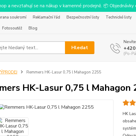
-shop a nevztahují se na nákup v kamenné prodejně. 📦 Objednávk
hrana soukromí
Reklamační řád
Bezpečnostní listy
Technické listy
Fotosoutěž
Blog
Nevíte
Hledat
+420
(Po-Pá
VÝPRODEJ
Remmers HK-Lasur 0,75 l Mahagon 2255
ers HK-Lasur 0,75 l Mahagon 
HK Las
obsahe
systém
Odpuzu