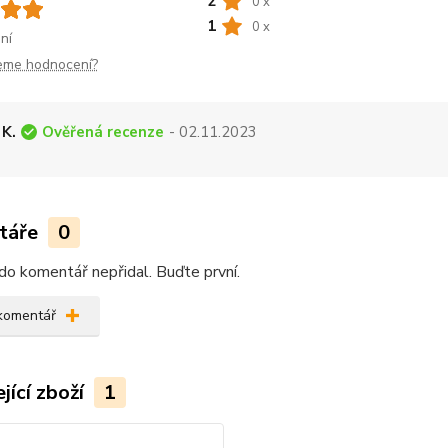
2
0 x
1
0 x
ní
jeme hodnocení?
Ověřená recenze
 K.
- 02.11.2023
táře
0
do komentář nepřidal. Buďte první.
 komentář
jící zboží
1