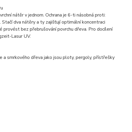
ru
vrchní nátěr v jednom. Ochrana je 6-ti násobná proti:
Stačí dva nátěry a ty zajišťují optimální koncentraci
žné provést bez přebrušování povrchu dřeva. Pro docílení
gzeit-Lasur UV.
e a smrkového dřeva jako jsou ploty, pergoly, přístřešky