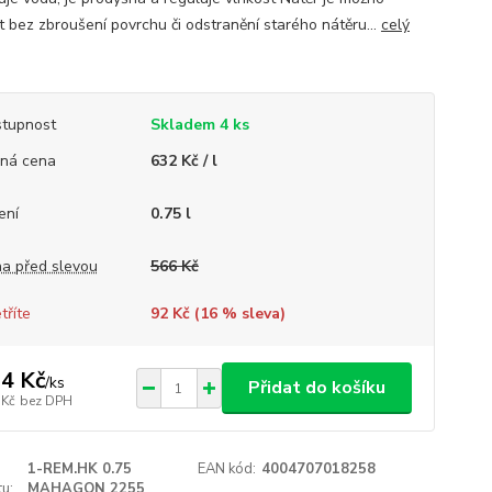
t bez zbroušení povrchu či odstranění starého nátěru...
celý
tupnost
Skladem 4 ks
ná cena
632 Kč / l
ení
0.75 l
a před slevou
566 Kč
tříte
92 Kč (
16
% sleva)
4 Kč
/
ks
Přidat do košíku
 Kč
bez DPH
1-REM.HK 0.75
EAN kód:
4004707018258
u:
MAHAGON 2255