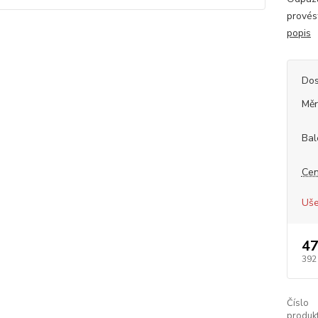
provés
popis
Dos
Měr
Bal
Cen
Uše
47
392
Číslo
produkt