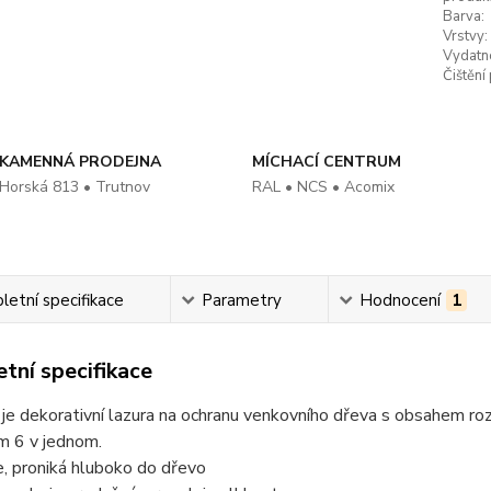
Barva:
Vrstvy:
Vydatn
Čištění
KAMENNÁ PRODEJNA
MÍCHACÍ CENTRUM
Horská 813 • Trutnov
RAL • NCS • Acomix
etní specifikace
Parametry
Hodnocení
1
tní specifikace
je dekorativní lazura na ochranu venkovního dřeva s obsahem ro
 6 v jednom.
, proniká hluboko do dřevo