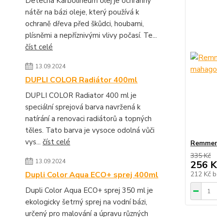
Detecha Karbolineum olej je ochranný
nátěr na bázi oleje, který používá k
ochraně dřeva před škůdci, houbami,
plísněmi a nepříznivými vlivy počasí. Te...
číst celé
13.09.2024
DUPLI COLOR Radiátor 400ml
DUPLI COLOR Radiator 400 ml je
speciální sprejová barva navržená k
natírání a renovaci radiátorů a topných
těles. Tato barva je vysoce odolná vůči
vys...
číst celé
Remmer
335 Kč
13.09.2024
256 K
Dupli Color Aqua ECO+ sprej 400ml
212 Kč
b
Dupli Color Aqua ECO+ sprej 350 ml je
ekologicky šetrný sprej na vodní bázi,
určený pro malování a úpravu různých