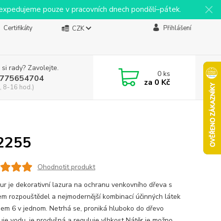
y expedujeme pouze v pracovních dnech pondělí–pátek.
Certifikáty
Přihlášení
CZK
 si rady? Zavolejte.
0
ks
775654704
za
0 Kč
, 8-16 hod.)
2255
Ohodnotit produkt
ur je dekorativní lazura na ochranu venkovního dřeva s
m rozpouštědel a nejmodernější kombinací účinných látek
em 6 v jednom. Netrhá se, proniká hluboko do dřevo
je vodu, je prodyšná a reguluje vlhkost Nátěr je možno