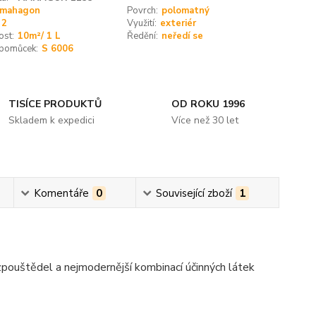
mahagon
Povrch:
polomatný
2
Využití:
exteriér
ost:
10m²/ 1 L
Ředění:
neředí se
 pomůcek:
S 6006
TISÍCE PRODUKTŮ
OD ROKU 1996
Skladem k expedici
Více než 30 let
Komentáře
0
Související zboží
1
zpouštědel a nejmodernější kombinací účinných látek