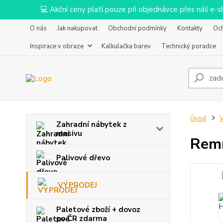
💻 Akční ceny platí pouze při objednávce přes náš e
O nás
Jak nakupovat
Obchodní podmínky
Kontakty
Oc
Inspirace v obraze
Kalkulačka barev
Technický poradce
Úvod
Zahradní nábytek z
masivu
Remm
Palivové dřevo
VÝPRODEJ
Paletové zboží + dovoz
po ČR zdarma