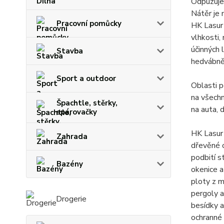
Odpuzuje 
Nátěr je 
Pracovní pomůcky
HK Lasur 
vlhkosti,
účinných 
Stavba
hedvábně
Sport a outdoor
Oblasti p
na všechn
Špachtle, stěrky,
na auta, 
spárovačky
HK Lasur 
Zahrada
dřevěné 
podbití s
Bazény
okenice a
ploty z m
pergoly a
Drogerie
besídky a
ochranné