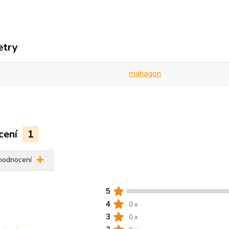
etry
mahagon
cení
1
 hodnocení
5
4
0 x
3
0 x