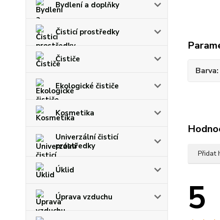
Bydlení a doplňky
Čisticí prostředky
Param
Čističe
Barva
Ekologické čističe
Kosmetika
Hodno
Univerzální čisticí
prostředky
Přidat
Úklid
5
Úprava vzduchu