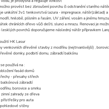
vodu, je prodyšná a reguluje vlhkost
možno provést bez zbroušení povrchu či odstranění starého nátě
je unikátní 3v1 tenkovrstvá lazura - impregnace, nátěr(základ) a 
 modři, hnilobě, plísním a řasám, UV záření, vosám a jinému hmyzu. 
látek chránících dřevo vůči dešti, slunci a mrazu. Renovaci je mo
 lesklých povrchů doporučujeme následný nátěr přípravkem Lan
oužití HK Lasur
y venkovních dřevěné stavby z modřínu (nejtrvanlivější) , borovic
dřevěné domky, podbití domu, zábradlí balkónu
se používá na :
obložení fasád domů
třechy - přesahy střech
 balkónová zábradlí
odřínu, borovice a smrku
 zimní zahrady ze dřeva
 přístřešky pro auta
 pohledové stěny