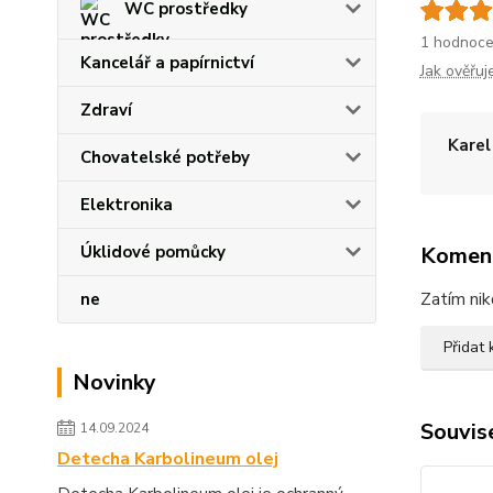
WC prostředky
1 hodnoce
Kancelář a papírnictví
Jak ověřu
Zdraví
Karel
Chovatelské potřeby
Elektronika
Úklidové pomůcky
Komen
Zatím nik
ne
Přidat
Novinky
Souvise
14.09.2024
Detecha Karbolineum olej