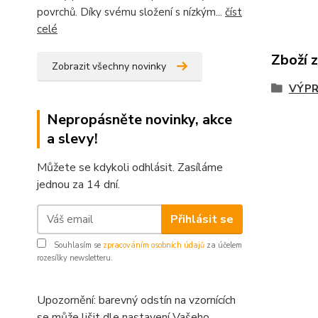
povrchů. Díky svému složení s nízkým...
číst
celé
Zboží 
Zobrazit všechny novinky
VÝPR
Nepropásněte novinky, akce
a slevy!
Můžete se kdykoli odhlásit. Zasíláme
jednou za 14 dní.
Přihlásit se
Souhlasím se
zpracováním osobních údajů
za účelem
rozesílky newsletteru.
Upozornění: barevný odstín na vzornících
se může lišit dle nastavení Vašeho