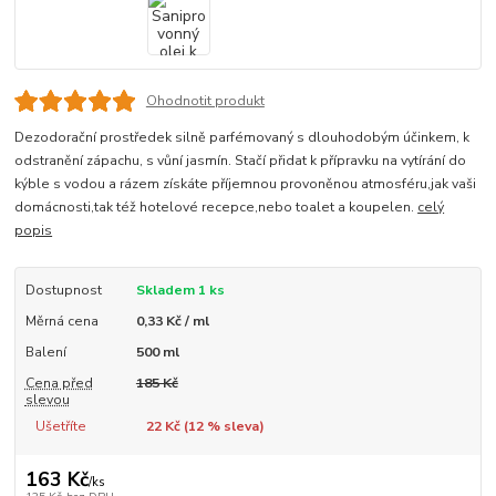
Ohodnotit produkt
Dezodorační prostředek silně parfémovaný s dlouhodobým účinkem, k
odstranění zápachu, s vůní jasmín. Stačí přidat k přípravku na vytírání do
kýble s vodou a rázem získáte příjemnou provoněnou atmosféru,jak vaši
domácnosti,tak též hotelové recepce,nebo toalet a koupelen.
celý
popis
Dostupnost
Skladem 1 ks
Měrná cena
0,33 Kč / ml
Balení
500 ml
Cena před
185 Kč
slevou
Ušetříte
22 Kč (
12
% sleva)
163 Kč
/
ks