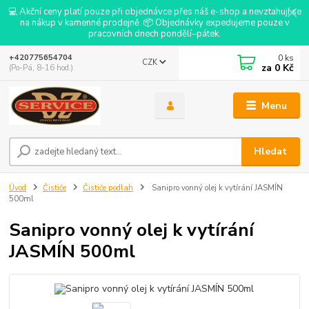
💻 Akční ceny platí pouze při objednávce přes náš e-shop a nevztahují se
na nákup v kamenné prodejně. 📦 Objednávky expedujeme pouze v
pracovních dnech pondělí–pátek.
0
ks
+420775654704
CZK
za
0 Kč
(Po-Pá, 8-16 hod.)
Menu
Hledat
Úvod
Čističe
Čističe podlah
Sanipro vonný olej k vytírání JASMÍN
500ml
Sanipro vonný olej k vytírání
JASMÍN 500ml