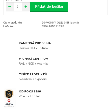
135 Kč
bez DPH
Přidat do košíku
Číslo produktu:
20-VONNY OLEJ 0,5l jasmín
EAN kód:
8594165311276
KAMENNÁ PRODEJNA
Horská 813 • Trutnov
MÍCHACÍ CENTRUM
RAL • NCS • Acomix
TISÍCE PRODUKTŮ
Skladem k expedici
OD ROKU 1996
Více než 30 let