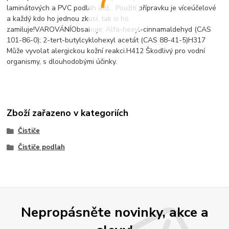
laminátových a PVC podlah atd... Použití přípravku je víceúčelové
a každý kdo ho jednou zkusí, tak si ho
zamiluje!VAROVÁNÍObsahuje: Alfa-hexyl-cinnamaldehyd (CAS
101-86-0); 2-tert-butylcyklohexyl acetát (CAS 88-41-5)H317
Může vyvolat alergickou kožní reakci.H412 Škodlivý pro vodní
organismy, s dlouhodobými účinky.
Zboží zařazeno v kategoriích
Čističe
Čističe podlah
Nepropásněte novinky, akce a