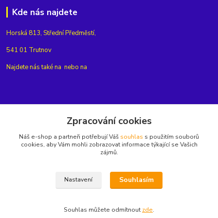
Kde nás najdete
Horská 813, Střední Předměstí,
541 01 Trutnov
Najdete nás také na
nebo na
Kontakty
Zpracování cookies
Náš e-shop a partneři potřebují Váš
souhlas
s použitím souborů
+420775654704
cookies, aby Vám mohli zobrazovat informace týkající se Vašich
zájmů.
info@eshop-rubin.cz
Souhlasím
Nastavení
Souhlas můžete odmítnout
zde
.
Vytvořeno na
Eshop-rychle.cz