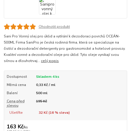
Ohodnotit produkt
Sani Pro Vonný olej pro úklid a vytírání k dezodoraci povrchů OCEÁN-
500ML Firma SaniPro je česká rodinná firma, která se specializuje na
čistící a dezodorační detergenty pro gastronomické a hotelové provozy.
Kvalitní vonné a dezodorační oleje pro úklid. Tyto oleje vynikají svou
silnou a dlouhotrvaj...
celý popis
Dostupnost
Skladem 4 ks
Měrná cena
0,33 Kč / ml
Balení
500 ml
Cena před
195 Kč
slevou
Ušetříte
32 Kč (
16
% sleva)
163 Kč
/
ks