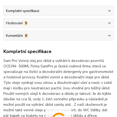
Kompletní specifikace
Hodnocení
5
Komentáře
0
Kompletní specifikace
Sani Pro Vonný olej pro úklid a vytírání k dezodoraci povrchů
OCEÁN- 500ML Firma SaniPro je česká rodinná firma, která se
specializuje na čistící a dezodorační detergenty pro gastronomické
a hotelové provozy. Kvalitní vonné a dezodorační oleje pro úklid.
Tyto oleje vynikají svou silnou a dlouhotrvající vůní a navíc v sobě
mají i složku pro neutralizaci pachů. Jsou vhodné pro běžný úklid.
Použití vonných olejů k dezodoraci a úklidu je takové, že do kýble
dáváte na cca 5L vody 1-2dcl vonného přípravku a následně je
možné použít na vytírání, úklid sanity atd... Z naší zkušenosti je
možné také vonné oleje použít na toaletách, do WC štětky, dát
pár kapek za toaletu na dlažbu, použít při úklidu a dřeva,