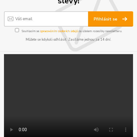
slevy!
Přihlásit se
Souhlasím se
zpracováním osobních údajů
za účelem rozesílky newsletteru.
Můžete se kdykoli odhlásit. Zasíláme jednou za 14 dní.