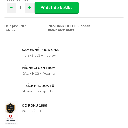
135 Kč
bez DPH
Přidat do košíku
Číslo produktu:
20-VONNY OLEJ 0,5l oceán
EAN kód:
8594165310583
KAMENNÁ PRODEJNA
Horská 813 • Trutnov
MÍCHACÍ CENTRUM
RAL • NCS • Acomix
TISÍCE PRODUKTŮ
Skladem k expedici
OD ROKU 1996
Více než 30 let