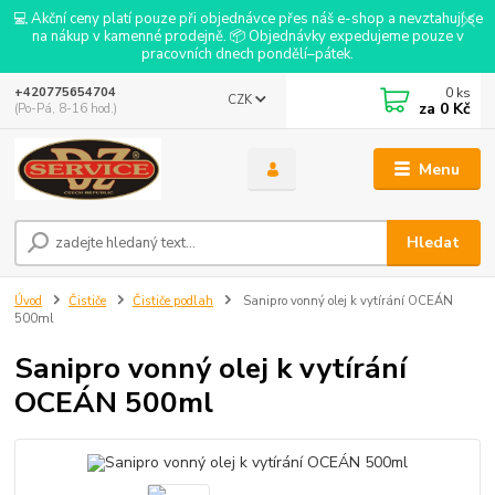
💻 Akční ceny platí pouze při objednávce přes náš e-shop a nevztahují se
na nákup v kamenné prodejně. 📦 Objednávky expedujeme pouze v
pracovních dnech pondělí–pátek.
0
ks
+420775654704
CZK
za
0 Kč
(Po-Pá, 8-16 hod.)
Menu
Hledat
Úvod
Čističe
Čističe podlah
Sanipro vonný olej k vytírání OCEÁN
500ml
Sanipro vonný olej k vytírání
OCEÁN 500ml