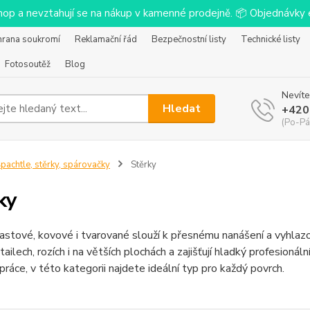
-shop a nevztahují se na nákup v kamenné prodejně. 📦 Objednávk
hrana soukromí
Reklamační řád
Bezpečnostní listy
Technické listy
Fotosoutěž
Blog
Nevíte
Hledat
+420
(Po-Pá
pachtle, stěrky, spárovačky
Stěrky
ky
astové, kovové i tvarované slouží k přesnému nanášení a vyhlazo
etailech, rozích i na větších plochách a zajišťují hladký profesioná
práce, v této kategorii najdete ideální typ pro každý povrch.