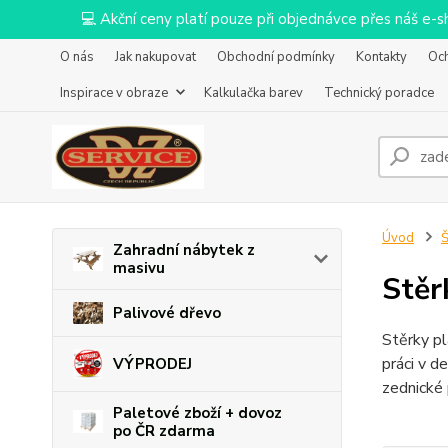
💻 Akční ceny platí pouze při objednávce přes náš e
O nás
Jak nakupovat
Obchodní podmínky
Kontakty
Oc
Inspirace v obraze
Kalkulačka barev
Technický poradce
Úvod
Š
Zahradní nábytek z
masivu
Stěr
Palivové dřevo
Stěrky pl
práci v d
VÝPRODEJ
zednické 
Paletové zboží + dovoz
po ČR zdarma