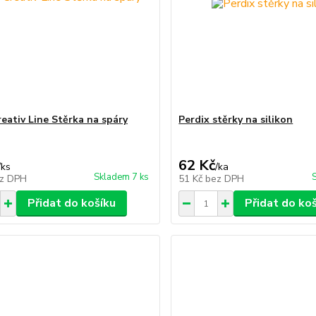
eativ Line Stěrka na spáry
Perdix stěrky na silikon
62 Kč
/
ks
/
ka
Skladem 7 ks
z DPH
51 Kč
bez DPH
Přidat do košíku
Přidat do ko