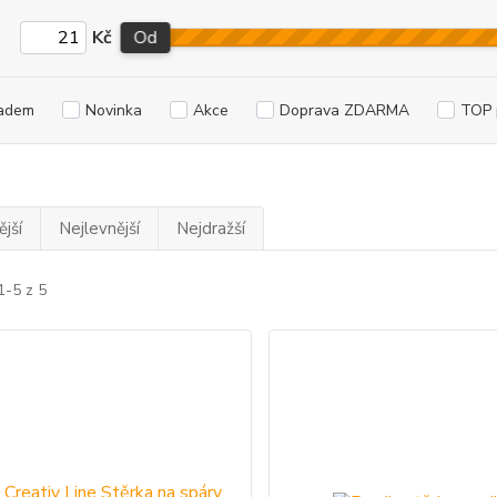
Kč
Od
adem
Novinka
Akce
Doprava ZDARMA
TOP 
jší
Nejlevnější
Nejdražší
1-5 z 5