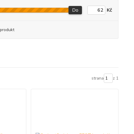
Do
Kč
produkt
strana
z 1