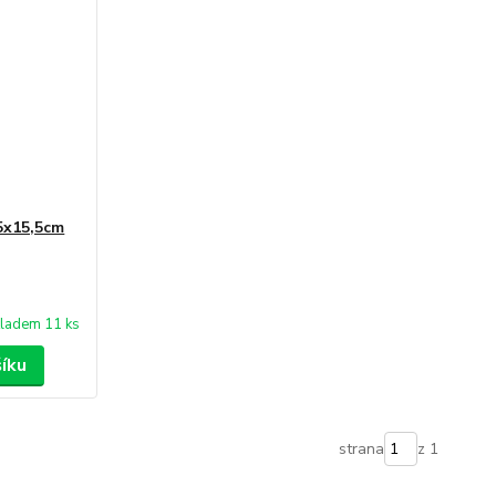
,5x15,5cm
ladem 11 ks
šíku
strana
z 1