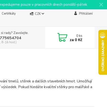
y expedujeme pouze v pracovních dnech pondělí–pátek.
Certifikáty
Přihlášení
CZK
 si rady? Zavolejte.
0
ks
775654704
za
0 Kč
, 8-16 hod.)
vání tmelů, stěrek a dalších stavebních hmot. Umožňují
lní výsledek. Pokud hledáte kvalitní stěrky pro malířské a