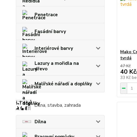
Penetrace
Fasádní barvy
Interiérové barvy
Mako Cr
tvrdá
Lazury a mořidla na
47 Kč
dřevo
40 Kč
33 Kč
be
Malířské nářadí a doplňky
Dílna, stavba, zahrada
Dílna
Pracovní pomůcky