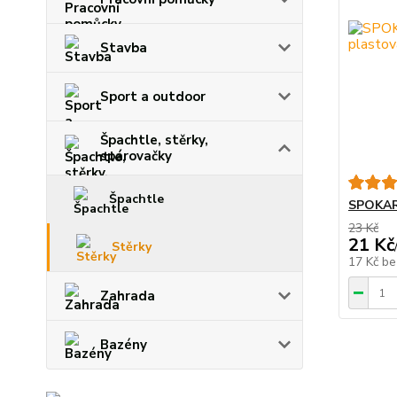
Stavba
Sport a outdoor
Špachtle, stěrky,
spárovačky
Špachtle
SPOKAR 
23 Kč
21 Kč
Stěrky
17 Kč
be
Zahrada
Bazény