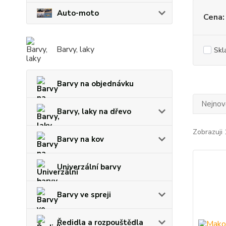
Auto-moto
Cena:
Barvy, laky
Skl
Barvy na objednávku
Nejnově
Barvy, laky na dřevo
Zobrazuji 
Barvy na kov
Univerzální barvy
Barvy ve spreji
Ředidla a rozpouštědla