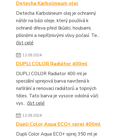
Detecha Karbolineum olej
Detecha Karbolineum olej je ochranný
nátěr na bázi oleje, který používá k
ochraně dřeva před škůdci, houbami,
plísněmi a nepříznivými vlivy počasí. Te...
číst celé
13.09.2024
DUPLI COLOR Radiátor 400ml
DUPLI COLOR Radiator 400 ml je
speciální sprejová barva navržená k
natírání a renovaci radiátorů a topných
těles. Tato barva je vysoce odolná vůči
vys...
číst celé
13.09.2024
Dupli Color Aqua ECO+ sprej 400ml
Dupli Color Aqua ECO+ sprej 350 ml je