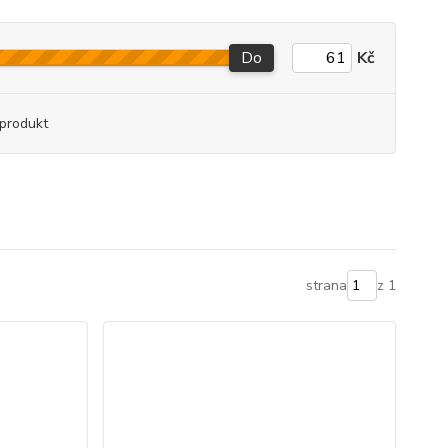
Do
Kč
produkt
strana
z 1