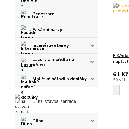
Penetrace
Fasádní barvy
Interiérové barvy
FIXApla
Lazury a mořidla na
náplast
dřevo
61 Kč
Malířské nářadí a doplňky
50 Kč
be
Dílna, stavba, zahrada
Dílna