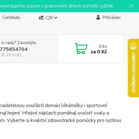
y expedujeme pouze v pracovních dnech pondělí–pátek.
Certifikáty
Přihlášení
CZK
 si rady? Zavolejte.
0
ks
775654704
za
0 Kč
, 8-16 hod.)
radatelnou součástí domácí lékárničky i sportovní
jí hojení. Hřejivé náplasti pomáhají uvolnit svaly a
m. Vyberte si kvalitní zdravotnické pomůcky pro rychlou