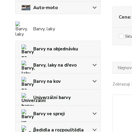
Auto-moto
Cena:
Barvy, laky
Skl
Barvy na objednávku
Barvy, laky na dřevo
Nejnově
Barvy na kov
Zobrazuji 
Univerzální barvy
Barvy ve spreji
Ředidla a rozpouštědla