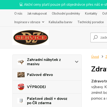
💻 Akční ceny platí pouze při objednávce přes náš e
O nás
Jak nakupovat
Obchodní podmínky
Kontakty
Oc
Inspirace v obraze
Kalkulačka barev
Technický poradce
Úvod
Z
Zahradní nábytek z
masivu
Zdra
Palivové dřevo
Zdravotn
výbavy. K
VÝPRODEJ
zmírnit b
pomoc a s
Paletové zboží + dovoz
po ČR zdarma