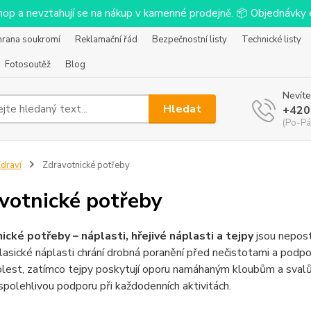
-shop a nevztahují se na nákup v kamenné prodejně. 📦 Objednávk
hrana soukromí
Reklamační řád
Bezpečnostní listy
Technické listy
Fotosoutěž
Blog
Nevíte
Hledat
+420
(Po-Pá
draví
Zdravotnické potřeby
votnické potřeby
ické potřeby – náplasti, hřejivé náplasti a tejpy
jsou nepost
lasické náplasti chrání drobná poranění před nečistotami a podporu
olest, zatímco tejpy poskytují oporu namáhaným kloubům a svalů
polehlivou podporu při každodenních aktivitách.