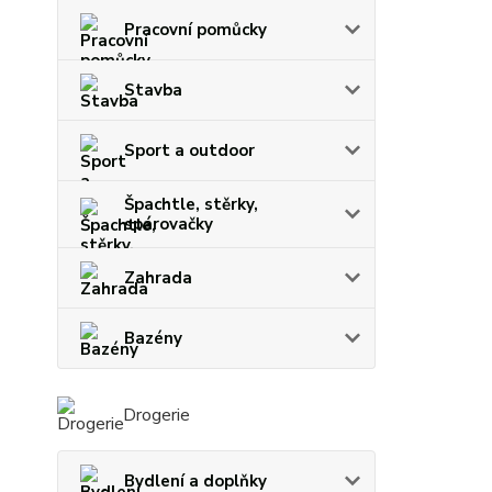
Pracovní pomůcky
Stavba
Sport a outdoor
Špachtle, stěrky,
spárovačky
Zahrada
Bazény
Drogerie
Bydlení a doplňky