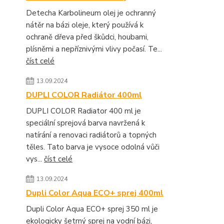
Detecha Karbolineum olej je ochranný
nátěr na bázi oleje, který používá k
ochraně dřeva před škůdci, houbami,
plísněmi a nepříznivými vlivy počasí. Te...
číst celé
13.09.2024
DUPLI COLOR Radiátor 400ml
DUPLI COLOR Radiator 400 ml je
speciální sprejová barva navržená k
natírání a renovaci radiátorů a topných
těles. Tato barva je vysoce odolná vůči
vys...
číst celé
13.09.2024
Dupli Color Aqua ECO+ sprej 400ml
Dupli Color Aqua ECO+ sprej 350 ml je
ekologicky šetrný sprej na vodní bázi,