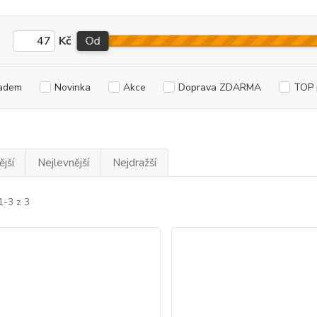
Kč
Od
adem
Novinka
Akce
Doprava ZDARMA
TOP 
jší
Nejlevnější
Nejdražší
1-3 z 3