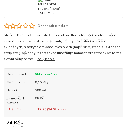
Ohodnotit produkt
Složení Parfém O produktu Clin na okna Blue s tradiční neutrální vůní je
expert na oslnivý lesk beze šmouh, určený pro čištění a leštění
skleněných, hladkých omyvatelných ploch (např. sklo, zrcadla, skleněné
stoly atd.). Výkonný rozprašovač umožňuje nanášet prostředek ve formě
aktivní pěny přímo ...
celý popis
Dostupnost
Skladem 1 ks
Měrná cena
0,15 Kč / ml
Balení
500 ml
Cena před
86 Kč
slevou
Ušetříte
12 Kč (
14
% sleva)
74 Kč
/
ks