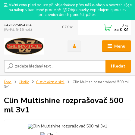
💻 Akční ceny platí pouze při objednávce přes náš e-shop a nevztahují se
na nákup v kamenné prodejně. 📦 Objednávky expedujeme pouze v
pracovních dnech pondělí–pátek.
0
ks
+420775654704
CZK
za
0 Kč
(Po-Pá, 8-16 hod.)
Menu
Hledat
Úvod
Čističe
Čističe oken a skel
Clin Multishine rozprašovač 500 ml
3v1
Clin Multishine rozprašovač 500
ml 3v1