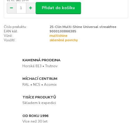
61 Kč
bez DPH
Přidat do košíku
Číslo produktu:
25-Clin Multi-Shine Universal streakfree
EAN kód:
9000100866385
Vůně:
multishine
Využití:
skleněné povrchy
KAMENNÁ PRODEJNA
Horská 813 • Trutnov
MÍCHACÍ CENTRUM
RAL • NCS • Acomix
TISÍCE PRODUKTŮ
Skladem k expedici
OD ROKU 1996
Více než 30 let