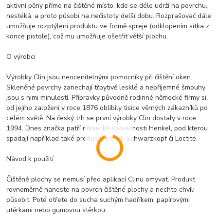
aktivní pěny přímo na čištěné místo, kde se déle udrží na povrchu,
nestéká, a proto působí na nečistoty delší dobu. Rozprašovač dále
umožňuje rozptýlení produktu ve formě spreje (odklopením sítka z
konce pistole), což mu umožňuje ošetřit větší plochu.
O výrobci
Výrobky Clin jsou neocenitelnými pomocníky při čištění oken.
Skleněné povrchy zanechají třpytivě lesklé a nepříjemné šmouhy
jsou s nimi minulostí. Přípravky původně rodinné německé firmy si
od jejího založení v roce 1876 oblíbily tisíce věrných zákazníků po
celém světě. Na český trh se první výrobky Clin dostaly v roce
1994. Dnes značka patří německé společnosti Henkel, pod kterou
spadají například také produkty Persil, Schwarzkopf či Loctite.
Návod k použití
Čištěné plochy se nemusí před aplikací Clinu omývat. Produkt
rovnoměrně naneste na povrch čištěné plochy a nechte chvíli
působit. Poté otřete do sucha suchým hadříkem, papírovými
utěrkami nebo gumovou stěrkou.