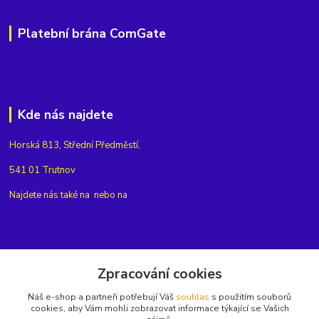
Platební brána ComGate
Kde nás najdete
Horská 813, Střední Předměstí,
541 01 Trutnov
Najdete nás také na
nebo na
Kontakty
Zpracování cookies
Náš e-shop a partneři potřebují Váš
souhlas
s použitím souborů
+420775654704
cookies, aby Vám mohli zobrazovat informace týkající se Vašich