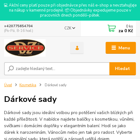
💻 Akční ceny platí pouze při objednávce přes náš e-shop a nevztahují se
na nákup v kamenné prodejně. 📦 Objednávky expedujeme pouze v
pracovních dnech pondělí–pátek.
0
ks
+420775654704
CZK
za
0 Kč
(Po-Pá, 8-16 hod.)
Menu
Hledat
Úvod
Kosmetika
Dárkové sady
Dárkové sady
Dárkové sady jsou ideální volbou pro potěšení vašich blízkých při
každé příležitosti. V nabídce najdete balíčky s kosmetikou, vůněmi,
svíčkami i domácími doplňky v elegantním balení. Hodí se jako
dárek k narozeninám, Vánocům nebo jen tak pro radost. Vyberte
si originální sadu, která potěší a zároveň udělá dojem.