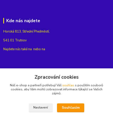
Kde nás najdete
Horská 813, Střední Předměstí,
541 01 Trutnov
Najdete nás také na
nebo na
Kontakty
Zpracování cookies
Náš e-shop a partneři potřebují Váš
souhlas
s použitím souborů
+420775654704
cookies, aby Vám mohli zobrazovat informace týkající se Vašich
zájmů.
info@eshop-rubin.cz
Souhlasím
Nastavení