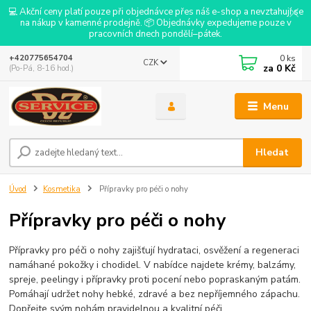
💻 Akční ceny platí pouze při objednávce přes náš e-shop a nevztahují se
na nákup v kamenné prodejně. 📦 Objednávky expedujeme pouze v
pracovních dnech pondělí–pátek.
0
ks
+420775654704
CZK
za
0 Kč
(Po-Pá, 8-16 hod.)
Menu
Hledat
Úvod
Kosmetika
Přípravky pro péči o nohy
Přípravky pro péči o nohy
Přípravky pro péči o nohy zajišťují hydrataci, osvěžení a regeneraci
namáhané pokožky i chodidel. V nabídce najdete krémy, balzámy,
spreje, peelingy i přípravky proti pocení nebo popraskaným patám.
Pomáhají udržet nohy hebké, zdravé a bez nepříjemného zápachu.
Dopřejte svým nohám pravidelnou a kvalitní péči.