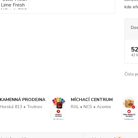
kde efe
Dos
52
43 
Číslo p
KAMENNÁ PRODEJNA
MÍCHACÍ CENTRUM
Horská 813 • Trutnov
RAL • NCS • Acomix