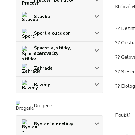
Klíčové v
Stavba
?? Dezinf
Sport a outdoor
?? Odstra
Špachtle, stěrky,
spárovačky
?? Gelová
Zahrada
?? S esen
Bazény
?? Biolog
Drogerie
Použití
Bydlení a doplňky