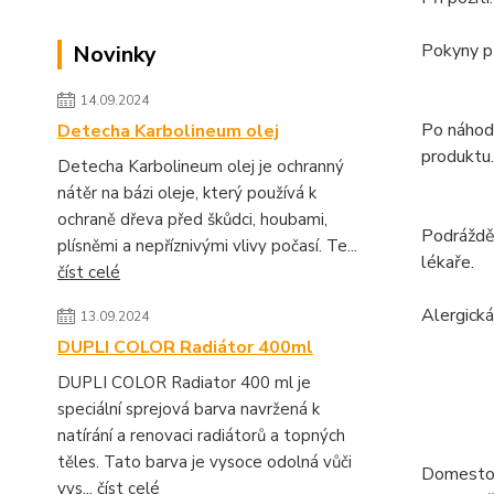
Pokyny př
Novinky
14.09.2024
Po náhodn
Detecha Karbolineum olej
produktu.
Detecha Karbolineum olej je ochranný
nátěr na bázi oleje, který používá k
ochraně dřeva před škůdci, houbami,
Podrážděn
plísněmi a nepříznivými vlivy počasí. Te...
lékaře.
číst celé
Alergická
13.09.2024
DUPLI COLOR Radiátor 400ml
DUPLI COLOR Radiator 400 ml je
speciální sprejová barva navržená k
natírání a renovaci radiátorů a topných
těles. Tato barva je vysoce odolná vůči
Domestos 
vys...
číst celé