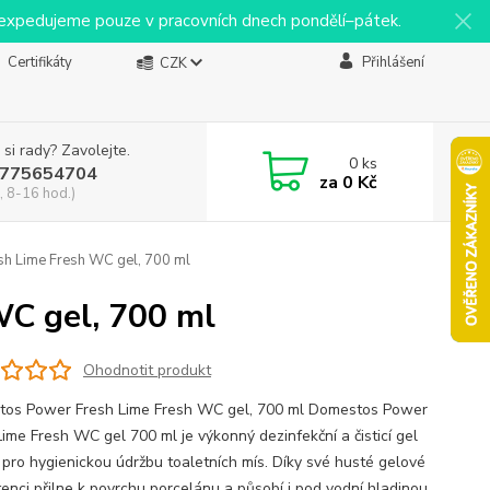
y expedujeme pouze v pracovních dnech pondělí–pátek.
Certifikáty
Přihlášení
CZK
 si rady? Zavolejte.
0
ks
775654704
za
0 Kč
, 8-16 hod.)
h Lime Fresh WC gel, 700 ml
C gel, 700 ml
Ohodnotit produkt
os Power Fresh Lime Fresh WC gel, 700 ml Domestos Power
Lime Fresh WC gel 700 ml je výkonný dezinfekční a čisticí gel
 pro hygienickou údržbu toaletních mís. Díky své husté gelové
tenci přilne k povrchu porcelánu a působí i pod vodní hladinou,