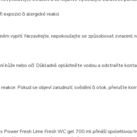
i expozici či alergické reakci
ém vypití: Nezavírejte, nepokoušejte se způsobovat zvracení; 
í kůže nebo očí: Důkladně opláchněte vodou a odstraňte kontam
 reakce: Pokud se objeví zarudnutí, svědění či otok, přerušte ko
Power Fresh Lime Fresh WC gel 700 ml přináší spolehlivou hygi