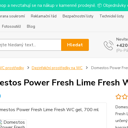
-shop a nevztahují se na nákup v kamenné prodejně. 📦 Objednávk
hrana soukromí
Reklamační řád
Bezpečnostní listy
Technické listy
Fotosoutěž
Blog
Nevíte
Hledat
+420
(Po-Pá
C prostředky
Dezinfekční prostředky na WC
Domestos Power Fres
stos Power Fresh Lime Fresh W
Domest
Fresh 
určený
konzis