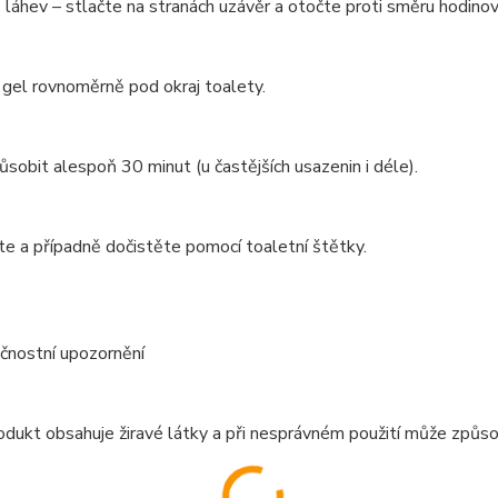
láhev – stlačte na stranách uzávěr a otočte proti směru hodinov
 gel rovnoměrně pod okraj toalety.
sobit alespoň 30 minut (u častějších usazenin i déle).
e a případně dočistěte pomocí toaletní štětky.
čnostní upozornění
dukt obsahuje žiravé látky a při nesprávném použití může způso