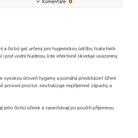
Komentáře
0
čisticí gel určený pro hygienickou údržbu toaletních
i pod vodní hladinou, kde efektivně likviduje usazeniny,
ťuje vysokou úroveň hygieny a pomáhá předcházet šíření
ě provoní prostor, neutralizuje nepříjemné zápachy a
í jeho čisticí účinek a zanechávají po použití příjemnou