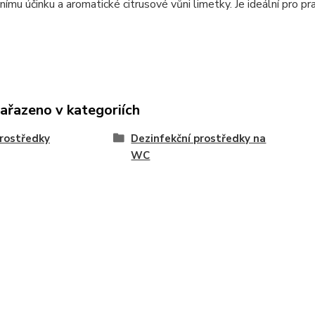
nímu účinku a aromatické citrusové vůni limetky. Je ideální pro pr
zařazeno v kategoriích
rostředky
Dezinfekční prostředky na
WC