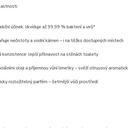
lastnosti
ekční účinek: likviduje až 99,99 % bakterií a virů*
ňuje nečistoty a vodní kámen – i na těžko dostupných místech
 konzistence: lepší přilnavost na stěnách toalety
ciálními oleji a příjemnou vůní limetky – svěží citrusový aromatic
icky rozložitelný parfém – šetrnější vůči prostředí