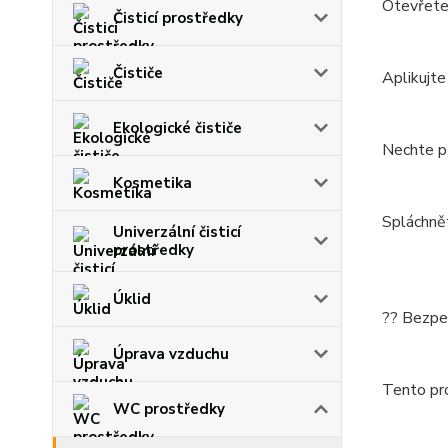
Otevřete 
Čisticí prostředky
Čističe
Aplikujte
Ekologické čističe
Nechte pů
Kosmetika
Spláchnět
Univerzální čisticí
prostředky
Úklid
?? Bezpe
Úprava vzduchu
Tento pro
WC prostředky