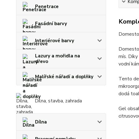
Kompl
Penetrace
Komple
Fasádní barvy
Domestos
Interiérové barvy
Domestos 
Lazury a mořidla na
mís. Díky
dřevo
vodní kám
Malířské nářadí a doplňky
Tento dez
mikroorga
dodá toal
Dílna, stavba, zahrada
Gel obsah
citrusovo
Dílna
Pracovní pomůcky