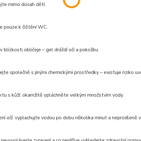
jte mimo dosah dětí.
e pouze k čištění WC.
 blízkosti obličeje – gel dráždí oči a pokožku.
jte společně s jinými chemickými prostředky – existuje riziko uv
ktu s kůží: okamžitě opláchněte velkým množstvím vody.
ení očí: vyplachujte vodou po dobu několika minut a neprodleně
í: nevyvolávejte zvracení a co nejdříve vyhledejte zdravotní pom