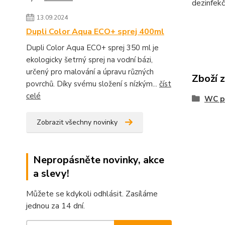
dezinfekč
13.09.2024
Dupli Color Aqua ECO+ sprej 400ml
Dupli Color Aqua ECO+ sprej 350 ml je
ekologicky šetrný sprej na vodní bázi,
určený pro malování a úpravu různých
Zboží 
povrchů. Díky svému složení s nízkým...
číst
celé
WC p
Zobrazit všechny novinky
Nepropásněte novinky, akce
a slevy!
Můžete se kdykoli odhlásit. Zasíláme
jednou za 14 dní.