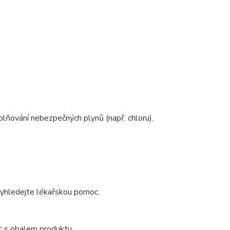
olňování nebezpečných plynů (např. chloru).
 vyhledejte lékařskou pomoc.
oc s obalem produktu.