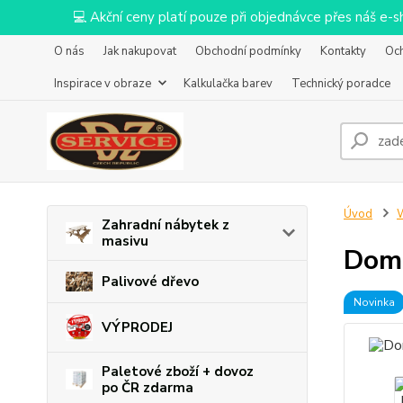
💻 Akční ceny platí pouze při objednávce přes náš e
O nás
Jak nakupovat
Obchodní podmínky
Kontakty
Oc
Inspirace v obraze
Kalkulačka barev
Technický poradce
Úvod
W
Zahradní nábytek z
masivu
Dome
Palivové dřevo
Novinka
VÝPRODEJ
Paletové zboží + dovoz
po ČR zdarma