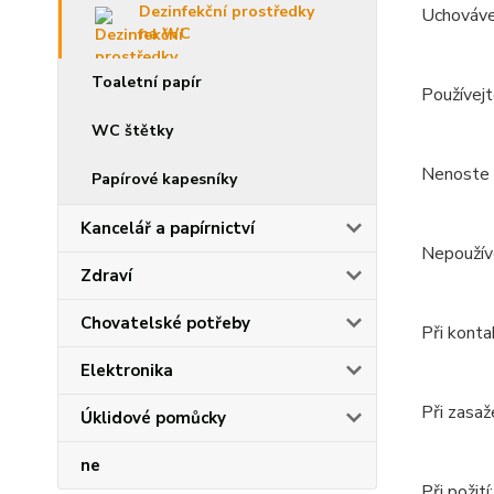
Dezinfekční prostředky
Uchováve
na WC
Toaletní papír
Používejt
WC štětky
Nenoste v
Papírové kapesníky
Kancelář a papírnictví
Nepoužíve
Zdraví
Chovatelské potřeby
Při konta
Elektronika
Při zasaž
Úklidové pomůcky
ne
Při požit