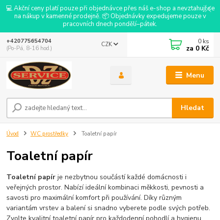
💻 Akční ceny platí pouze při objednávce přes náš e-shop a nevztahují se
na nákup v kamenné prodejně. 📦 Objednávky expedujeme pouze v
pracovních dnech pondělí–pátek.
0
ks
+420775654704
CZK
za
0 Kč
(Po-Pá, 8-16 hod.)
Menu
Hledat
Úvod
WC prostředky
Toaletní papír
Toaletní papír
Toaletní papír
je nezbytnou součástí každé domácnosti i
veřejných prostor. Nabízí ideální kombinaci měkkosti, pevnosti a
savosti pro maximální komfort při používání. Díky různým
variantám vrstev a balení si snadno vyberete podle svých potřeb.
Zvolte kvalitní toaletní papír pro každodenní pohodlí a hygienu.