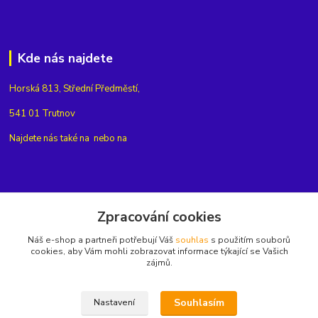
Kde nás najdete
Horská 813, Střední Předměstí,
541 01 Trutnov
Najdete nás také na
nebo na
Kontakty
Zpracování cookies
Náš e-shop a partneři potřebují Váš
souhlas
s použitím souborů
+420775654704
cookies, aby Vám mohli zobrazovat informace týkající se Vašich
zájmů.
info@eshop-rubin.cz
Souhlasím
Nastavení