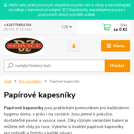
💻 Akční ceny platí pouze při objednávce přes náš e-shop a nevztahují se
na nákup v kamenné prodejně. 📦 Objednávky expedujeme pouze v
pracovních dnech pondělí–pátek.
0
ks
+420775654704
CZK
za
0 Kč
(Po-Pá, 8-16 hod.)
Menu
Hledat
Úvod
WC prostředky
Papírové kapesníky
Papírové kapesníky
Papírové kapesníky
jsou praktickým pomocníkem pro každodenní
hygienu doma, v práci i na cestách. Jsou jemné k pokožce,
dostatečně pevné a vysoce savé. Díky různým variantám balení je
můžete mít vždy po ruce. Vyberte si kvalitní papírové kapesníky
pro pohodlí a čistotu v každé situaci.