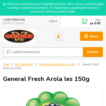
💻 Akční ceny platí pouze při objednávce přes náš e-shop a nevztahují se
na nákup v kamenné prodejně. 📦 Objednávky expedujeme pouze v
pracovních dnech pondělí–pátek.
0
ks
+420775654704
CZK
za
0 Kč
(Po-Pá, 8-16 hod.)
Menu
Hledat
Úvod
WC prostředky
Dezinfekční prostředky na WC
General Fresh
Arola les 150g
General Fresh Arola les 150g