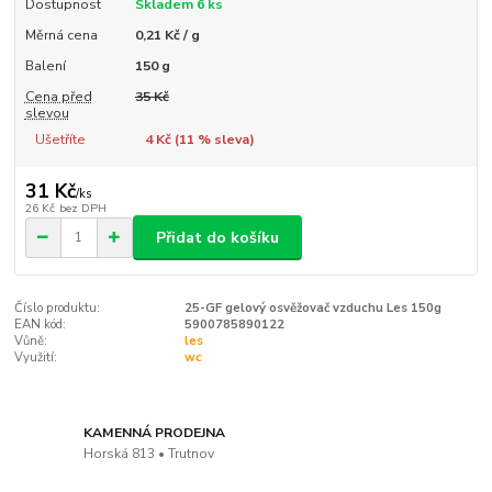
Dostupnost
Skladem 6 ks
Měrná cena
0,21 Kč / g
Balení
150 g
Cena před
35 Kč
slevou
Ušetříte
4 Kč (
11
% sleva)
31 Kč
/
ks
26 Kč
bez DPH
Přidat do košíku
Číslo produktu:
25-GF gelový osvěžovač vzduchu Les 150g
EAN kód:
5900785890122
Vůně:
les
Využití:
wc
KAMENNÁ PRODEJNA
Horská 813 • Trutnov