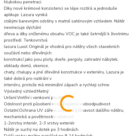
hlubokou penetraci.
Díky nové krémové konzistenci se lépe roztírá a jednoduše
aplikuje. Lazura vyniká
stálými barevnými odstíny s matně saténovým vzhledem. Nátěr
neomezuje dýchání
dřeva a díky sníženému obsahu VOC je také šetrnější k životnímu
prostředí. Tenkovrstvá
lazura Luxol Originál je vhodná pro nátěry všech stavebních
součástí nebo dřevěných
konstrukcí jako jsou ploty, dveře, pergoly, zahradní nábytek,
obklady domů, okenice,
chaty, chalupy a jiné dřevěné konstrukce v exteriéru. Lazura je
také dobrá pro natírání v
interiéru, protože má minimální zápach a rychleji schne.
Výsledný vzhled:Matný
Určení:Vnitřní i venkovní použití
Odolnost proti působení vody:Zvýšená vodoodpudivost
Ostatní:Ochrana UV záření, zvýšená přilnavost dalšího nátěru,
mechanická a povětrnostní odolnost
1-2vrstvy interiér, 2-3 vrstvy exteriér
Nátěr je suchý na dotek po 3 hodinách.
Další vrstvu možno nanášet po 8-14 hodinách.