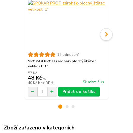
1 hodnocení
SPOKAR PROFI zárohák-plochý štětec
SPOKAR Štět
velikost: 1"
ERGO
57 Kč
149 Kč
48 Kč
125 Kč
/
ks
/
ks
Skladem 5 ks
40 Kč
bez DPH
103 Kč
bez 
Přidat do košíku
Zboží zařazeno v kategoriích