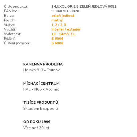
Číslo produktu:
1-LUXOL OR.2.5 ZELEŃ JEDLOVÁ 0051
EAN kód:
5904078188828
Barva:
zeleň jedlová
Povrch:
matný
Vrstvy:
1-2 / 2-3
Využití:
interiér / exteriér
Vydatnost:
10 - 14m²/ 1 L
Ředění:
S 6006
Čištění pomůcek:
S 6006
KAMENNÁ PRODEJNA
Horská 813 • Trutnov
MÍCHACÍ CENTRUM
RAL • NCS • Acomix
TISÍCE PRODUKTŮ
Skladem k expedici
OD ROKU 1996
Více než 30 let