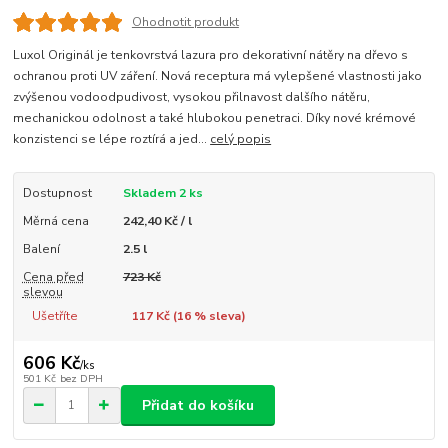
Ohodnotit produkt
Luxol Originál je tenkovrstvá lazura pro dekorativní nátěry na dřevo s
ochranou proti UV záření. Nová receptura má vylepšené vlastnosti jako
zvýšenou vodoodpudivost, vysokou přilnavost dalšího nátěru,
mechanickou odolnost a také hlubokou penetraci. Díky nové krémové
konzistenci se lépe roztírá a jed...
celý popis
Dostupnost
Skladem 2 ks
Měrná cena
242,40 Kč / l
Balení
2.5 l
Cena před
723 Kč
slevou
Ušetříte
117 Kč (
16
% sleva)
606 Kč
/
ks
501 Kč
bez DPH
Přidat do košíku