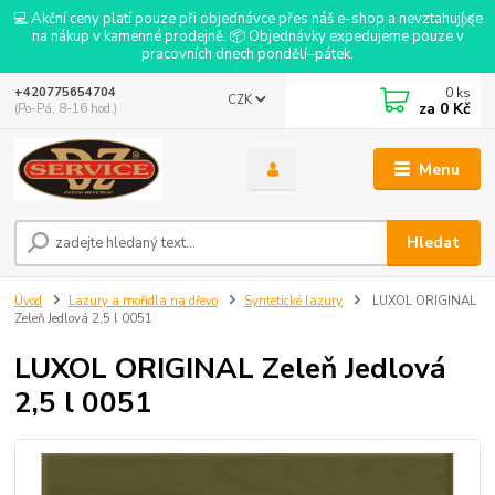
💻 Akční ceny platí pouze při objednávce přes náš e-shop a nevztahují se
na nákup v kamenné prodejně. 📦 Objednávky expedujeme pouze v
pracovních dnech pondělí–pátek.
0
ks
+420775654704
CZK
za
0 Kč
(Po-Pá, 8-16 hod.)
Menu
Hledat
Úvod
Lazury a mořidla na dřevo
Syntetické lazury
LUXOL ORIGINAL
Zeleň Jedlová 2,5 l 0051
LUXOL ORIGINAL Zeleň Jedlová
2,5 l 0051