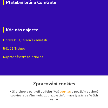
Platební brána ComGate
Kde nás najdete
Horská 813, Střední Předměstí,
541 01 Trutnov
Najdete nás také na
nebo na
Kontakty
Zpracování cookies
Náš e-shop a partneři potřebují Váš
souhlas
s použitím souborů
+420775654704
cookies, aby Vám mohli zobrazovat informace týkající se Vašich
zájmů.
info@eshop-rubin.cz