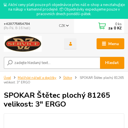
💻 Akční ceny platí pouze při objednávce přes náš e-shop a nevztahují se
na nákup v kamenné prodejně. 📦 Objednávky expedujeme pouze v
pracovních dnech pondělí–pátek.
0
ks
+420775654704
CZK
za
0 Kč
(Po-Pá, 8-16 hod.)
Menu
Hledat
Úvod
Malířské nářadí a doplňky
Štětce
SPOKAR Štětec plochý 81265
velikost: 3" ERGO
SPOKAR Štětec plochý 81265
velikost: 3" ERGO