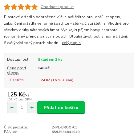
Ohodnotit produkt
Plastové držadlo pootočené vůči hlavě štětce pro lepší uchopení,
zakončení držadla ve formě špachtle - stěrky, čistá štětina. Vhodné pro
všechny druhy nátěrových hmot. Vynikající příjem barvy, naprosto
rovnoměrný přenos barvy na povrch. Dlouhá životnost, snadné čištění.
Skvělý výsledný povrch. vhodn...
celý popis
Dostupnost
Skladem 2 ks
Cena před
149 Kč
slevou
Ušetříte
24 Kč (
16
% sleva)
125 Kč
/
ks
103 Kč
bez DPH
Přidat do košíku
Číslo produktu:
2-PL-ERGO-C3
EAN kód:
8593534841949