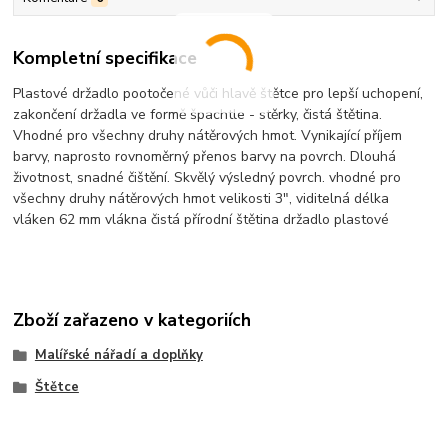
Kompletní specifikace
Plastové držadlo pootočené vůči hlavě štětce pro lepší uchopení,
zakončení držadla ve formě špachtle - stěrky, čistá štětina.
Vhodné pro všechny druhy nátěrových hmot. Vynikající příjem
barvy, naprosto rovnoměrný přenos barvy na povrch. Dlouhá
životnost, snadné čištění. Skvělý výsledný povrch. vhodné pro
všechny druhy nátěrových hmot velikosti 3", viditelná délka
vláken 62 mm vlákna čistá přírodní štětina držadlo plastové
Zboží zařazeno v kategoriích
Malířské nářadí a doplňky
Štětce