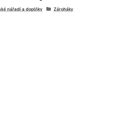
ské nářadí a doplňky
Zároháky