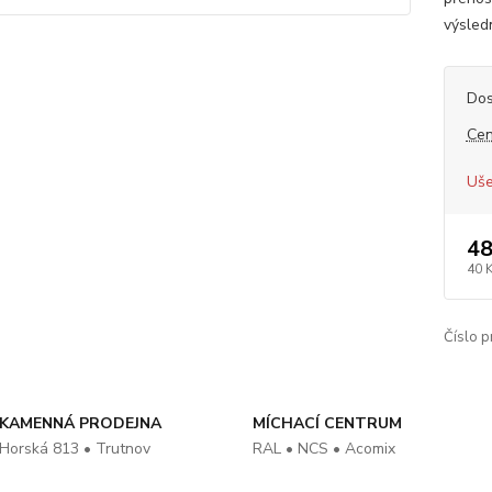
výsled
Dos
Cen
Uše
48
40 
Číslo p
KAMENNÁ PRODEJNA
MÍCHACÍ CENTRUM
Horská 813 • Trutnov
RAL • NCS • Acomix