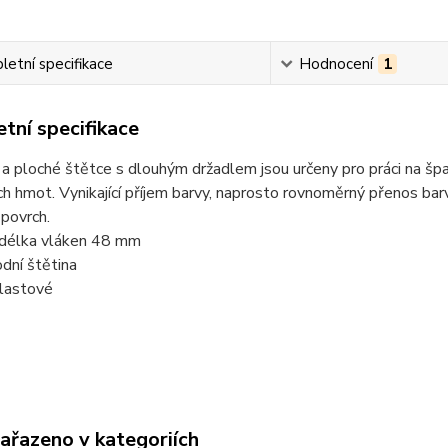
etní specifikace
Hodnocení
1
tní specifikace
a ploché štětce s dlouhým držadlem jsou určeny pro práci na šp
h hmot. Vynikající příjem barvy, naprosto rovnoměrný přenos barv
povrch.
á délka vláken 48 mm
odní štětina
plastové
zařazeno v kategoriích