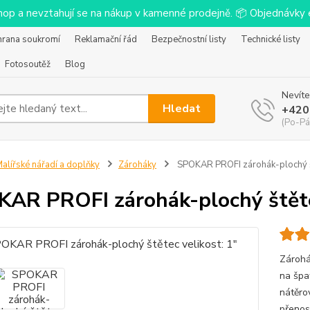
-shop a nevztahují se na nákup v kamenné prodejně. 📦 Objednávk
hrana soukromí
Reklamační řád
Bezpečnostní listy
Technické listy
Fotosoutěž
Blog
Nevíte
Hledat
+420
(Po-Pá
alířské nářadí a doplňky
Zároháky
SPOKAR PROFI zárohák-plochý št
AR PROFI zárohák-plochý štětec
Zárohá
na špa
nátěro
přenos