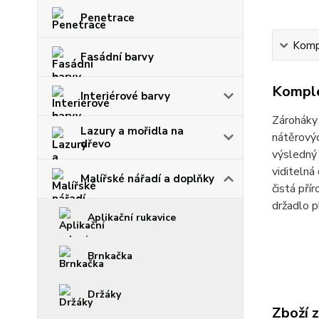
Penetrace
Kompl
Fasádní barvy
Komple
Interiérové barvy
Zároháky 
Lazury a mořidla na
nátěrovýc
dřevo
výsledný 
viditeln
Malířské nářadí a doplňky
čistá přír
držadlo 
Aplikační rukavice
Brnkačka
Držáky
Zboží 