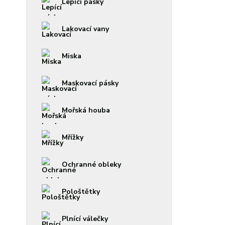
Lepící pásky
Lakovací vany
Miska
Maskovací pásky
Mořská houba
Mřížky
Ochranné obleky
Pološtětky
Plnící válečky