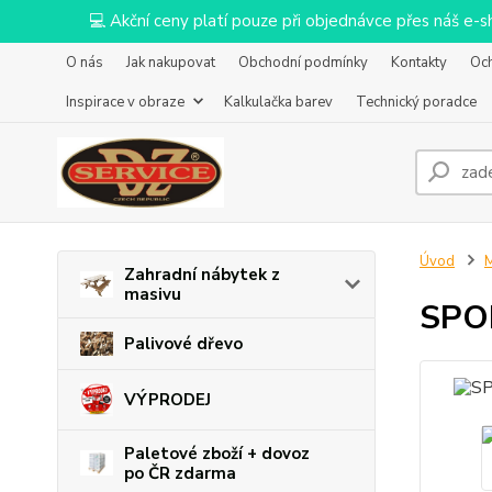
💻 Akční ceny platí pouze při objednávce přes náš e
O nás
Jak nakupovat
Obchodní podmínky
Kontakty
Oc
Inspirace v obraze
Kalkulačka barev
Technický poradce
Úvod
M
Zahradní nábytek z
masivu
SPOK
Palivové dřevo
VÝPRODEJ
Paletové zboží + dovoz
po ČR zdarma