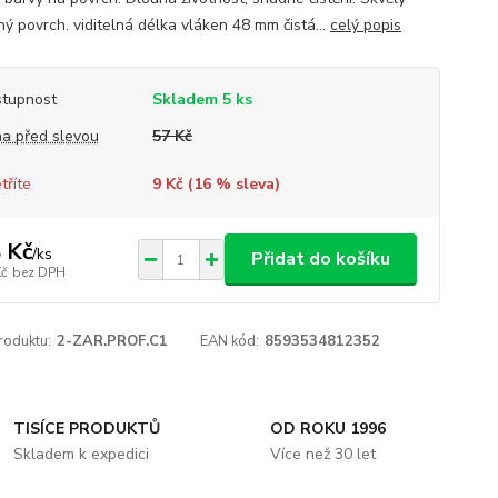
ný povrch. viditelná délka vláken 48 mm čistá...
celý popis
tupnost
Skladem 5 ks
a před slevou
57 Kč
tříte
9 Kč (
16
% sleva)
 Kč
/
ks
Přidat do košíku
Kč
bez DPH
roduktu:
2-ZAR.PROF.C1
EAN kód:
8593534812352
TISÍCE PRODUKTŮ
OD ROKU 1996
Skladem k expedici
Více než 30 let