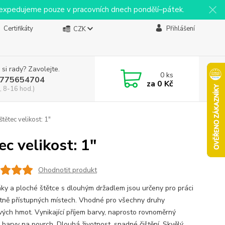
y expedujeme pouze v pracovních dnech pondělí–pátek.
Certifikáty
Přihlášení
CZK
 si rady? Zavolejte.
0
ks
775654704
za
0 Kč
, 8-16 hod.)
ětec velikost: 1"
 velikost: 1"
Ohodnotit produkt
ky a ploché štětce s dlouhým držadlem jsou určeny pro práci
tně přístupných místech. Vhodné pro všechny druhy
vých hmot. Vynikající příjem barvy, naprosto rovnoměrný
 barvy na povrch. Dlouhá životnost, snadné čištění. Skvělý