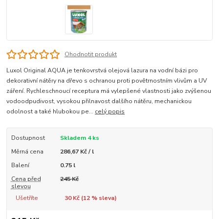
Ohodnotit produkt
Luxol Original AQUA je tenkovrstvá olejová lazura na vodní bázi pro
dekorativní nátěry na dřevo s ochranou proti povětrnostním vlivům a UV
záření. Rychleschnoucí receptura má vylepšené vlastnosti jako zvýšenou
vodoodpudivost, vysokou přilnavost dalšího nátěru, mechanickou
odolnost a také hlubokou pe...
celý popis
Dostupnost
Skladem 4 ks
Měrná cena
286,67 Kč / l
Balení
0.75 l
Cena před
245 Kč
slevou
Ušetříte
30 Kč (
12
% sleva)