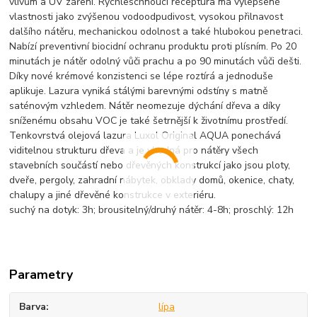
vlivům a UV záření. Rychleschnoucí receptura má vylepšené
vlastnosti jako zvýšenou vodoodpudivost, vysokou přilnavost
dalšího nátěru, mechanickou odolnost a také hlubokou penetraci.
Nabízí preventivní biocidní ochranu produktu proti plísním. Po 20
minutách je nátěr odolný vůči prachu a po 90 minutách vůči dešti.
Díky nové krémové konzistenci se lépe roztírá a jednoduše
aplikuje. Lazura vyniká stálými barevnými odstíny s matně
saténovým vzhledem. Nátěr neomezuje dýchání dřeva a díky
sníženému obsahu VOC je také šetrnější k životnímu prostředí.
Tenkovrstvá olejová lazura Luxol Original AQUA ponechává
viditelnou strukturu dřeva a je vhodná pro nátěry všech
stavebních součástí nebo dřevěných konstrukcí jako jsou ploty,
dveře, pergoly, zahradní nábytek, obklady domů, okenice, chaty,
chalupy a jiné dřevěné konstrukce v exteriéru.
suchý na dotyk: 3h; brousitelný/druhý nátěr: 4-8h; proschlý: 12h
Parametry
Barva
lípa