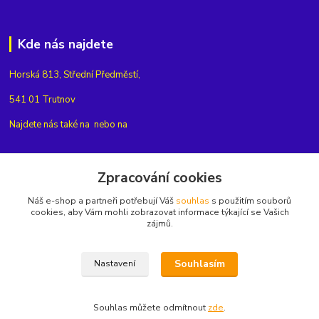
Kde nás najdete
Horská 813, Střední Předměstí,
541 01 Trutnov
Najdete nás také na
nebo na
Zpracování cookies
Kontakty
Náš e-shop a partneři potřebují Váš
souhlas
s použitím souborů
cookies, aby Vám mohli zobrazovat informace týkající se Vašich
zájmů.
+420775654704
info@eshop-rubin.cz
Souhlasím
Nastavení
Souhlas můžete odmítnout
zde
.