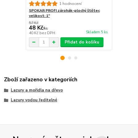
1 hodnocení
SPOKAR PROFI zárohák-plochý štětec
SPOKAR Štět
velikost: 1"
ERGO
57 Kč
149 Kč
48 Kč
125 Kč
/
ks
/
ks
Skladem 5 ks
40 Kč
bez DPH
103 Kč
bez 
Přidat do košíku
Zboží zařazeno v kategoriích
Lazury a mořidla na dřevo
Lazury vodou ředitelné