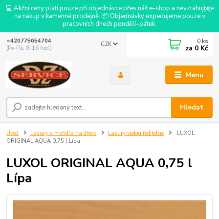
💻 Akční ceny platí pouze při objednávce přes náš e-shop a nevztahují se
na nákup v kamenné prodejně. 📦 Objednávky expedujeme pouze v
pracovních dnech pondělí–pátek.
0
ks
+420775654704
CZK
za
0 Kč
(Po-Pá, 8-16 hod.)
Menu
Hledat
Úvod
Lazury a mořidla na dřevo
Lazury vodou ředitelné
LUXOL
ORIGINAL AQUA 0,75 l Lípa
LUXOL ORIGINAL AQUA 0,75 l
Lípa