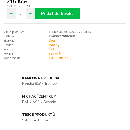
215 Kč
/
ks
178 Kč
bez DPH
Přidat do košíku
Číslo produktu:
1-LUXOL VODAK 075 LÍPA
EAN kód:
8590627985269
Barva:
lípa
Povrch:
matný
Vrstvy:
2-3
Využití:
exteriér
Vydatnost:
10 - 12m²/ 1 L
KAMENNÁ PRODEJNA
Horská 813 • Trutnov
MÍCHACÍ CENTRUM
RAL • NCS • Acomix
TISÍCE PRODUKTŮ
Skladem k expedici