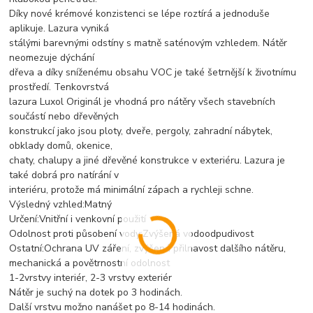
Díky nové krémové konzistenci se lépe roztírá a jednoduše
aplikuje. Lazura vyniká
stálými barevnými odstíny s matně saténovým vzhledem. Nátěr
neomezuje dýchání
dřeva a díky sníženému obsahu VOC je také šetrnější k životnímu
prostředí. Tenkovrstvá
lazura Luxol Originál je vhodná pro nátěry všech stavebních
součástí nebo dřevěných
konstrukcí jako jsou ploty, dveře, pergoly, zahradní nábytek,
obklady domů, okenice,
chaty, chalupy a jiné dřevěné konstrukce v exteriéru. Lazura je
také dobrá pro natírání v
interiéru, protože má minimální zápach a rychleji schne.
Výsledný vzhled:Matný
Určení:Vnitřní i venkovní použití
Odolnost proti působení vody:Zvýšená vodoodpudivost
Ostatní:Ochrana UV záření, zvýšená přilnavost dalšího nátěru,
mechanická a povětrnostní odolnost
1-2vrstvy interiér, 2-3 vrstvy exteriér
Nátěr je suchý na dotek po 3 hodinách.
Další vrstvu možno nanášet po 8-14 hodinách.