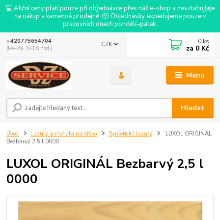
💻 Akční ceny platí pouze při objednávce přes náš e-shop a nevztahují se
na nákup v kamenné prodejně. 📦 Objednávky expedujeme pouze v
pracovních dnech pondělí–pátek.
0
ks
+420775654704
CZK
za
0 Kč
(Po-Pá, 8-16 hod.)
Menu
Hledat
Úvod
Lazury a mořidla na dřevo
Syntetické lazury
LUXOL ORIGINÁL
Bezbarvý 2,5 l 0000
LUXOL ORIGINÁL Bezbarvý 2,5 l
0000