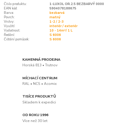
Číslo produktu:
1-LUXOL OR.2.5 BEZBARVÝ 0000
EAN kód:
5904078188675
Barva:
bezbarvá
Povrch:
matný
Vrstvy:
1-2 / 2-3
Využití:
interiér / exteriér
Vydatnost:
10 - 14m²/ 1 L
Ředění:
S 6006
Čištění pomůcek:
S 6006
KAMENNÁ PRODEJNA
Horská 813 • Trutnov
MÍCHACÍ CENTRUM
RAL • NCS • Acomix
TISÍCE PRODUKTŮ
Skladem k expedici
OD ROKU 1996
Více než 30 let