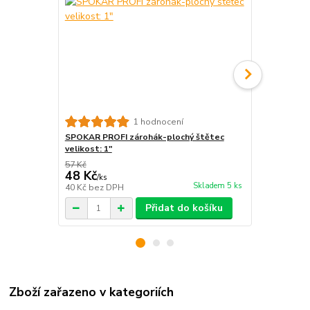
1 hodnocení
SPOKAR PROFI zárohák-plochý štětec
SPOKAR Štět
velikost: 1"
ERGO
57 Kč
149 Kč
48 Kč
125 Kč
/
ks
/
ks
Skladem 5 ks
40 Kč
bez DPH
103 Kč
bez 
Přidat do košíku
Zboží zařazeno v kategoriích