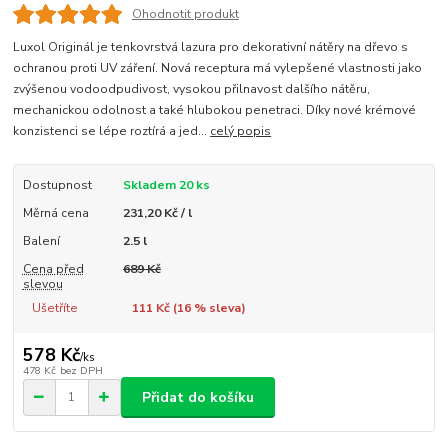
Ohodnotit produkt
Luxol Originál je tenkovrstvá lazura pro dekorativní nátěry na dřevo s
ochranou proti UV záření. Nová receptura má vylepšené vlastnosti jako
zvýšenou vodoodpudivost, vysokou přilnavost dalšího nátěru,
mechanickou odolnost a také hlubokou penetraci. Díky nové krémové
konzistenci se lépe roztírá a jed...
celý popis
Dostupnost
Skladem 20 ks
Měrná cena
231,20 Kč / l
Balení
2.5 l
Cena před
689 Kč
slevou
Ušetříte
111 Kč (
16
% sleva)
578 Kč
/
ks
478 Kč
bez DPH
Přidat do košíku