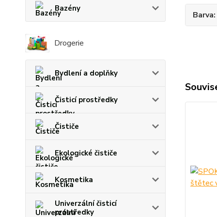
Bazény
Barva
Drogerie
Bydlení a doplňky
Souvise
Čisticí prostředky
Čističe
Ekologické čističe
Kosmetika
Univerzální čisticí
prostředky