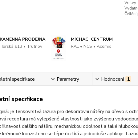
Vrstvy:
Vydatn
Čištění
KAMENNÁ PRODEJNA
MÍCHACÍ CENTRUM
Horská 813 • Trutnov
RAL • NCS • Acomix
etní specifikace
Parametry
Hodnocení
1
tní specifikace
ginál je tenkovrstvá lazura pro dekorativní nátěry na dřevo s och
ová receptura má vylepšené vlastnosti jako zvýšenou vodoodpud
řilnavost dalšího nátěru, mechanickou odolnost a také hlubokou
 krémové konzistenci se lépe roztírá a jednoduše aplikuje. Lazur