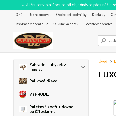
💻 Akční ceny platí pouze při objednávce přes náš e
O nás
Jak nakupovat
Obchodní podmínky
Kontakty
Oc
Inspirace v obraze
Kalkulačka barev
Technický poradce
Úvod
L
Zahradní nábytek z
masivu
LUXO
Palivové dřevo
VÝPRODEJ
Paletové zboží + dovoz
po ČR zdarma