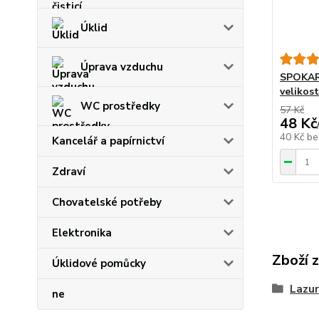
Úklid
Úprava vzduchu
SPOKAR 
velikost
WC prostředky
57 Kč
48 Kč
40 Kč
be
Kancelář a papírnictví
Zdraví
Chovatelské potřeby
Elektronika
Zboží 
Úklidové pomůcky
Lazur
ne