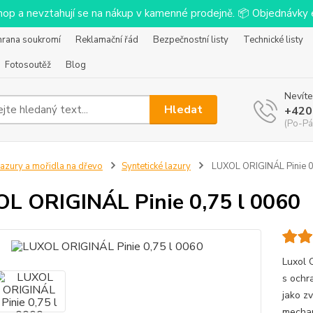
-shop a nevztahují se na nákup v kamenné prodejně. 📦 Objednávk
hrana soukromí
Reklamační řád
Bezpečnostní listy
Technické listy
Fotosoutěž
Blog
Nevíte
Hledat
+420
(Po-Pá
azury a mořidla na dřevo
Syntetické lazury
LUXOL ORIGINÁL Pinie 0
L ORIGINÁL Pinie 0,75 l 0060
Luxol 
s ochr
jako z
mechan