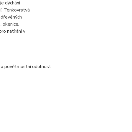
e dýchání
dí. Tenkovrstvá
o dřevěných
, okenice,
ro natírání v
á a povětrnostní odolnost