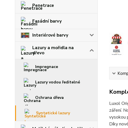
Penetrace
Fasádní barvy
Interiérové barvy
Lazury a mořidla na
dřevo
Impregnace
Kompl
Lazury vodou ředitelné
Komple
Ochrana dřeva
Luxol Ori
záření. N
Syntetické lazury
vysokou p
Díky nové