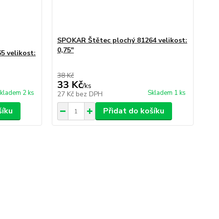
SPOKAR Štětec plochý 81264 velikost:
0,75"
 velikost:
38 Kč
33 Kč
/
ks
kladem 2 ks
Skladem 1 ks
27 Kč
bez DPH
šíku
Přidat do košíku