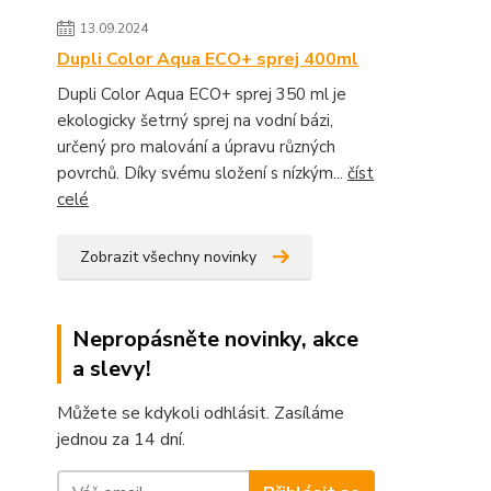
13.09.2024
Dupli Color Aqua ECO+ sprej 400ml
Dupli Color Aqua ECO+ sprej 350 ml je
ekologicky šetrný sprej na vodní bázi,
určený pro malování a úpravu různých
povrchů. Díky svému složení s nízkým...
číst
celé
Zobrazit všechny novinky
Nepropásněte novinky, akce
a slevy!
Můžete se kdykoli odhlásit. Zasíláme
jednou za 14 dní.