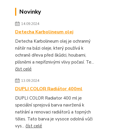
Novinky
14.09.2024
Detecha Karbolineum olej
Detecha Karbolineum olej je ochranný
nátěr na bázi oleje, který používá k
ochraně dřeva před škůdci, houbami,
plísněmi a nepříznivými vlivy počasí. Te...
číst celé
13.09.2024
DUPLI COLOR Radiátor 400ml
DUPLI COLOR Radiator 400 ml je
speciální sprejová barva navržená k
natírání a renovaci radiátorů a topných
těles. Tato barva je vysoce odolná vůči
vys...
číst celé