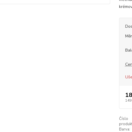
krémové
Dos
Měr
Bal
Cen
Uše
18
149
Číslo
produkt
Barva: