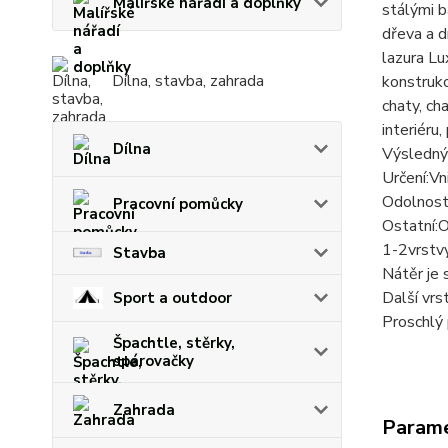
Malířské nářadí a doplňky
stálými 
dřeva a d
lazura Lu
Dílna, stavba, zahrada
konstrukc
chaty, ch
interiéru
Dílna
Výsledný
Určení:Vni
Odolnost
Pracovní pomůcky
Ostatní:O
1-2vrstvy
Stavba
Nátěr je 
Další vr
Sport a outdoor
Proschlý 
Špachtle, stěrky,
spárovačky
Zahrada
Param