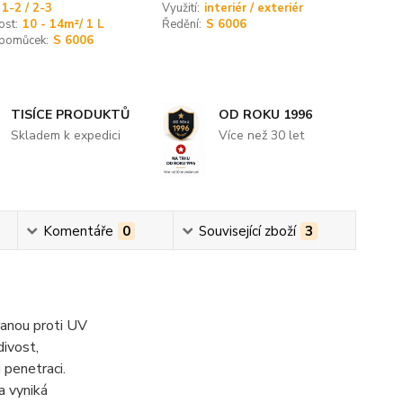
1-2 / 2-3
Využití:
interiér / exteriér
ost:
10 - 14m²/ 1 L
Ředění:
S 6006
 pomůcek:
S 6006
TISÍCE PRODUKTŮ
OD ROKU 1996
Skladem k expedici
Více než 30 let
Komentáře
0
Související zboží
3
ranou proti UV
ivost,
 penetraci.
a vyniká