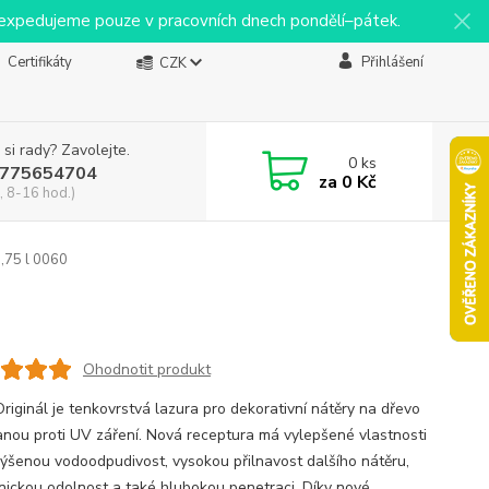
y expedujeme pouze v pracovních dnech pondělí–pátek.
Certifikáty
Přihlášení
CZK
 si rady? Zavolejte.
0
ks
775654704
za
0 Kč
, 8-16 hod.)
,75 l 0060
Ohodnotit produkt
Originál je tenkovrstvá lazura pro dekorativní nátěry na dřevo
anou proti UV záření. Nová receptura má vylepšené vlastnosti
výšenou vodoodpudivost, vysokou přilnavost dalšího nátěru,
ickou odolnost a také hlubokou penetraci. Díky nové