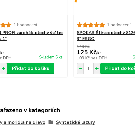
1 hodnocení
1 hodnocení
PROFI zárohák-plochý štětec
SPOKAR Štětec plochý 81265
: 1"
3" ERGO
149 Kč
125 Kč
/
ks
/
ks
Skladem 5 ks
S
z DPH
103 Kč
bez DPH
Přidat do košíku
Přidat do ko
zařazeno v kategoriích
y a mořidla na dřevo
Syntetické lazury