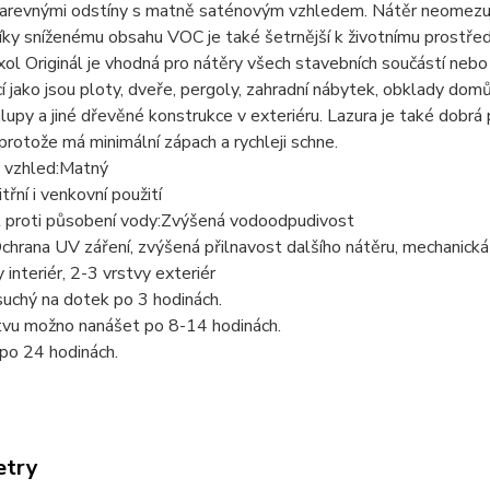
barevnými odstíny s matně saténovým vzhledem. Nátěr neomezuj
íky sníženému obsahu VOC je také šetrnější k životnímu prostře
xol Originál je vhodná pro nátěry všech stavebních součástí neb
í jako jsou ploty, dveře, pergoly, zahradní nábytek, obklady domů
alupy a jiné dřevěné konstrukce v exteriéru. Lazura je také dobrá p
, protože má minimální zápach a rychleji schne.
 vzhled:Matný
třní i venkovní použití
 proti působení vody:Zvýšená vodoodpudivost
chrana UV záření, zvýšená přilnavost dalšího nátěru, mechanick
 interiér, 2-3 vrstvy exteriér
suchý na dotek po 3 hodinách.
stvu možno nanášet po 8-14 hodinách.
po 24 hodinách.
etry