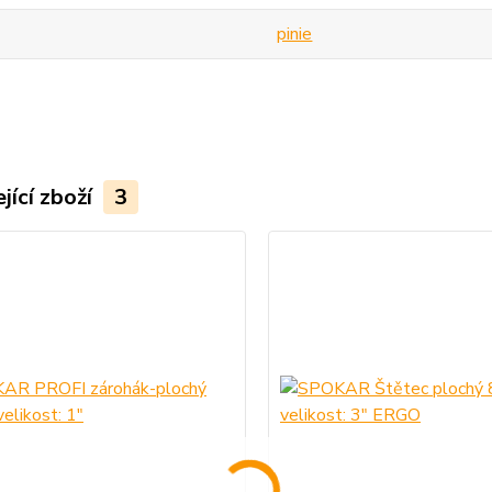
pinie
jící zboží
3