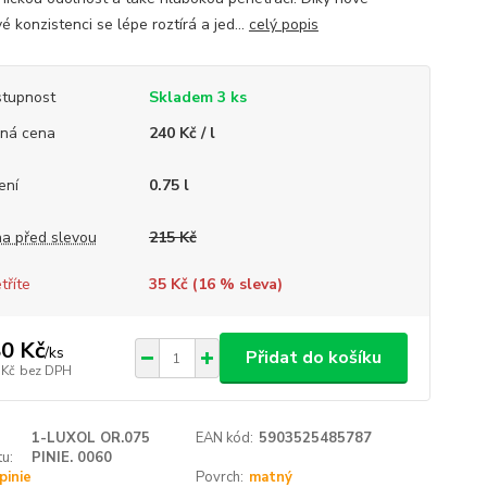
 konzistenci se lépe roztírá a jed...
celý popis
tupnost
Skladem 3 ks
ná cena
240 Kč / l
ení
0.75 l
a před slevou
215 Kč
tříte
35 Kč (
16
% sleva)
0 Kč
/
ks
Přidat do košíku
 Kč
bez DPH
1-LUXOL OR.075
EAN kód:
5903525485787
u:
PINIE. 0060
pinie
Povrch:
matný