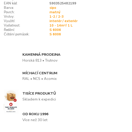
EAN kód:
5903525482199
Barva:
sipo
Povrch:
matný
Vrstvy:
1-2 / 2-3
Využití:
interiér / exteriér
Vydatnost:
10 - 14m²/ 1 L
Ředění:
S 6006
Čištění pomůcek:
S 6006
KAMENNÁ PRODEJNA
Horská 813 • Trutnov
MÍCHACÍ CENTRUM
RAL • NCS • Acomix
TISÍCE PRODUKTŮ
Skladem k expedici
OD ROKU 1996
Více než 30 let