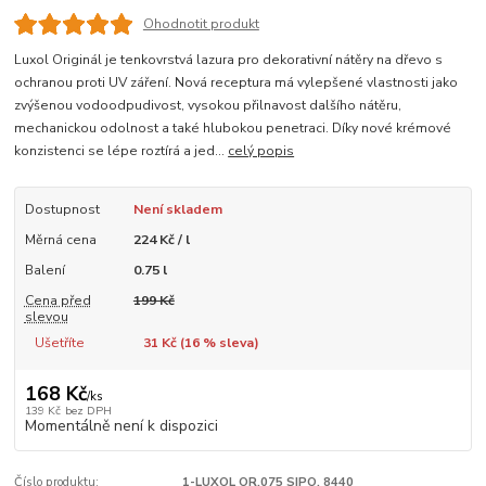
Ohodnotit produkt
Luxol Originál je tenkovrstvá lazura pro dekorativní nátěry na dřevo s
ochranou proti UV záření. Nová receptura má vylepšené vlastnosti jako
zvýšenou vodoodpudivost, vysokou přilnavost dalšího nátěru,
mechanickou odolnost a také hlubokou penetraci. Díky nové krémové
konzistenci se lépe roztírá a jed...
celý popis
Dostupnost
Není skladem
Měrná cena
224 Kč / l
Balení
0.75 l
Cena před
199 Kč
slevou
Ušetříte
31 Kč (
16
% sleva)
168 Kč
/
ks
139 Kč
bez DPH
Momentálně není k dispozici
Číslo produktu:
1-LUXOL OR.075 SIPO. 8440