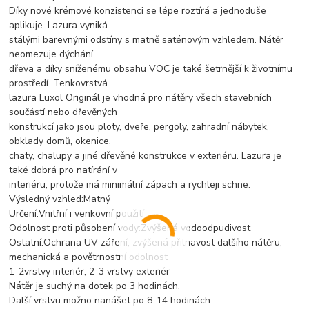
Díky nové krémové konzistenci se lépe roztírá a jednoduše
aplikuje. Lazura vyniká
stálými barevnými odstíny s matně saténovým vzhledem. Nátěr
neomezuje dýchání
dřeva a díky sníženému obsahu VOC je také šetrnější k životnímu
prostředí. Tenkovrstvá
lazura Luxol Originál je vhodná pro nátěry všech stavebních
součástí nebo dřevěných
konstrukcí jako jsou ploty, dveře, pergoly, zahradní nábytek,
obklady domů, okenice,
chaty, chalupy a jiné dřevěné konstrukce v exteriéru. Lazura je
také dobrá pro natírání v
interiéru, protože má minimální zápach a rychleji schne.
Výsledný vzhled:Matný
Určení:Vnitřní i venkovní použití
Odolnost proti působení vody:Zvýšená vodoodpudivost
Ostatní:Ochrana UV záření, zvýšená přilnavost dalšího nátěru,
mechanická a povětrnostní odolnost
1-2vrstvy interiér, 2-3 vrstvy exteriér
Nátěr je suchý na dotek po 3 hodinách.
Další vrstvu možno nanášet po 8-14 hodinách.