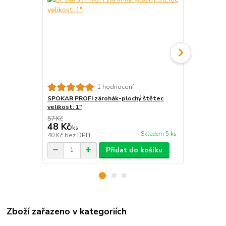
1 hodnocení
SPOKAR PROFI zárohák-plochý štětec
SPOKAR Štět
velikost: 1"
ERGO
57 Kč
149 Kč
48 Kč
125 Kč
/
ks
/
ks
Skladem 5 ks
40 Kč
bez DPH
103 Kč
bez 
Přidat do košíku
Zboží zařazeno v kategoriích