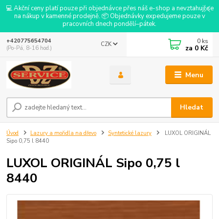
💻 Akční ceny platí pouze při objednávce přes náš e-shop a nevztahují se
na nákup v kamenné prodejně. 📦 Objednávky expedujeme pouze v
pracovních dnech pondělí–pátek.
0
ks
+420775654704
CZK
za
0 Kč
(Po-Pá, 8-16 hod.)
Menu
Hledat
Úvod
Lazury a mořidla na dřevo
Syntetické lazury
LUXOL ORIGINÁL
Sipo 0,75 l 8440
LUXOL ORIGINÁL Sipo 0,75 l
8440