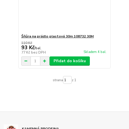
Šňůra na prádlo plastová 30m 108732 30M
110 Kč
93 Kč
/
bal.
Skladem 4 bal.
77 Kč
bez DPH
Přidat do košíku
strana
z 1
KAMENNÁ PRODEJNA