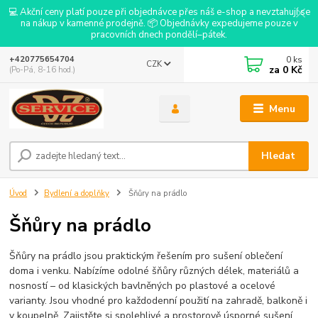
💻 Akční ceny platí pouze při objednávce přes náš e-shop a nevztahují se
na nákup v kamenné prodejně. 📦 Objednávky expedujeme pouze v
pracovních dnech pondělí–pátek.
0
ks
+420775654704
CZK
za
0 Kč
(Po-Pá, 8-16 hod.)
Menu
Hledat
Úvod
Bydlení a doplňky
Šňůry na prádlo
Šňůry na prádlo
Šňůry na prádlo jsou praktickým řešením pro sušení oblečení
doma i venku. Nabízíme odolné šňůry různých délek, materiálů a
nosností – od klasických bavlněných po plastové a ocelové
varianty. Jsou vhodné pro každodenní použití na zahradě, balkoně i
v koupelně. Zajistěte si spolehlivé a prostorově úsporné sušení