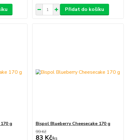
šíku
Přidat do košíku
 170 g
Bispol Blueberry Cheesecake 170 g
99 Kč
83 Kč
/
ks