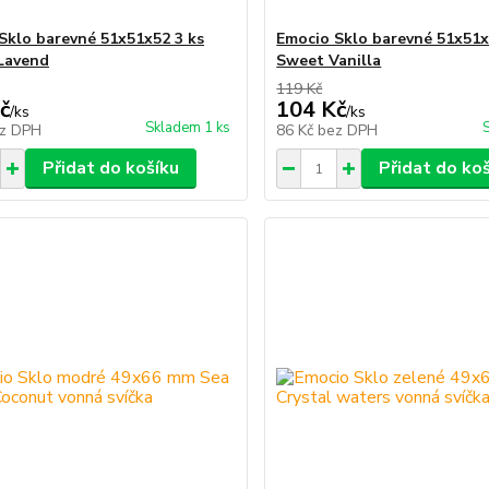
Sklo barevné 51x51x52 3 ks
Emocio Sklo barevné 51x51
Lavend
Sweet Vanilla
119 Kč
č
104 Kč
/
ks
/
ks
Skladem 1 ks
z DPH
86 Kč
bez DPH
Přidat do košíku
Přidat do ko