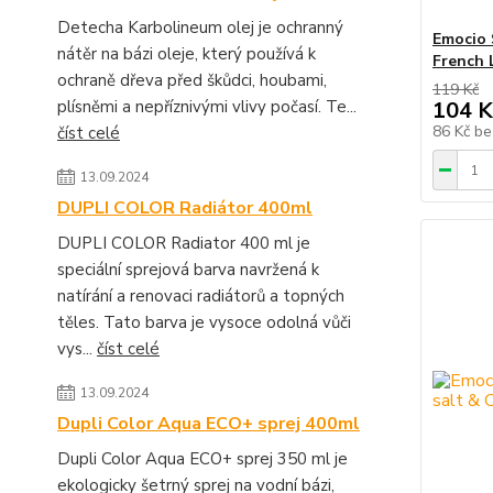
Detecha Karbolineum olej je ochranný
Emocio 
nátěr na bázi oleje, který používá k
French 
ochraně dřeva před škůdci, houbami,
119 Kč
104 K
plísněmi a nepříznivými vlivy počasí. Te...
86 Kč
be
číst celé
13.09.2024
DUPLI COLOR Radiátor 400ml
DUPLI COLOR Radiator 400 ml je
speciální sprejová barva navržená k
natírání a renovaci radiátorů a topných
těles. Tato barva je vysoce odolná vůči
vys...
číst celé
13.09.2024
Dupli Color Aqua ECO+ sprej 400ml
Dupli Color Aqua ECO+ sprej 350 ml je
ekologicky šetrný sprej na vodní bázi,