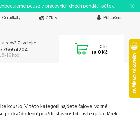
y expedujeme pouze v pracovních dnech pondělí–pátek.
Certifikáty
Přihlášení
CZK
 si rady? Zavolejte.
0
ks
775654704
za
0 Kč
, 8-16 hod.)
ité kouzlo. V této kategorii najdete čajové, vonné,
e pro každodenní použití, slavnostní chvíle i jako dárek.