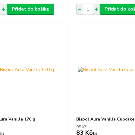
Přidat do košíku
Přidat do ko
Aura Vanilla 170 g
Bispol Aura Vanilla Cupcake
95 Kč
83 Kč
/
ks
/
ks