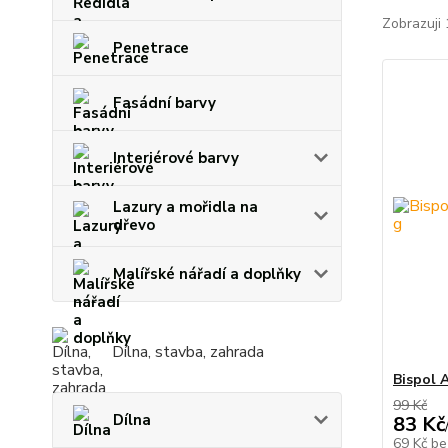
Zobrazuji 
Penetrace
Fasádní barvy
Interiérové barvy
Lazury a mořidla na
dřevo
Malířské nářadí a doplňky
Dílna, stavba, zahrada
Bispol 
99 Kč
Dílna
83 Kč
69 Kč
be