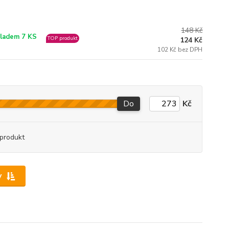
148 Kč
ladem 7 KS
TOP produkt
124 Kč
102 Kč bez DPH
Do
Kč
produkt
y