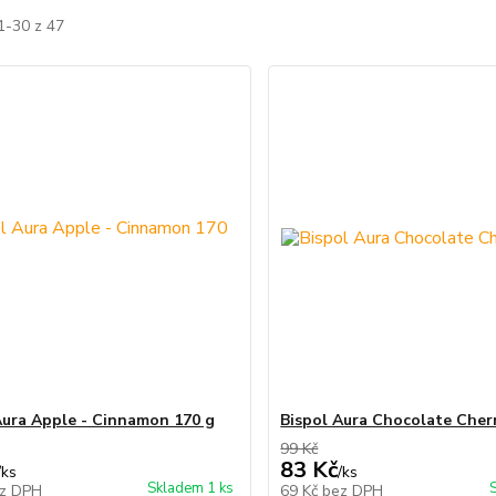
1-30 z 47
Aura Apple - Cinnamon 170 g
Bispol Aura Chocolate Cher
99 Kč
83 Kč
/
ks
/
ks
Skladem 1 ks
z DPH
69 Kč
bez DPH