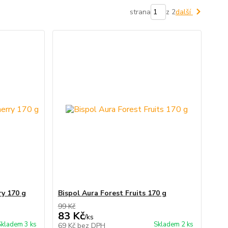
strana
z 2
další
ry 170 g
Bispol Aura Forest Fruits 170 g
99 Kč
83 Kč
/
ks
Skladem 3 ks
Skladem 2 ks
69 Kč
bez DPH