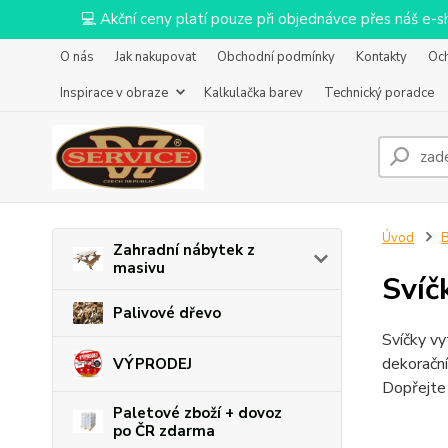
💻 Akční ceny platí pouze při objednávce přes náš e
O nás
Jak nakupovat
Obchodní podmínky
Kontakty
Oc
Inspirace v obraze
Kalkulačka barev
Technický poradce
Úvod
B
Zahradní nábytek z
masivu
Svíč
Palivové dřevo
Svíčky vy
dekorační
VÝPRODEJ
Dopřejte 
Paletové zboží + dovoz
po ČR zdarma