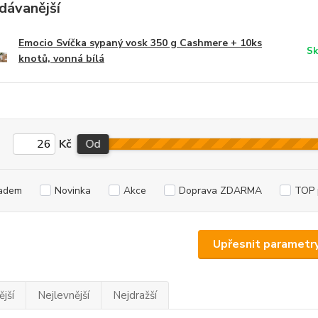
dávanější
Emocio Svíčka sypaný vosk 350 g Cashmere + 10ks
Sk
knotů, vonná bílá
Kč
Od
adem
Novinka
Akce
Doprava ZDARMA
TOP 
Upřesnit parametr
jší
Nejlevnější
Nejdražší