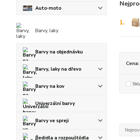
Nejpro
Auto-moto
1.
Barvy, laky
Barvy na objednávku
Cena:
Barvy, laky na dřevo
Skl
Barvy na kov
Univerzální barvy
Barvy ve spreji
Nejnově
Ředidla a rozpouštědla