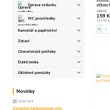
víčkem 
Úprava vzduchu
188 Kč
159 K
WC prostředky
131 Kč
b
Kancelář a papírnictví
Zdraví
Chovatelské potřeby
Elektronika
Úklidové pomůcky
Novinky
14.09.2024
Detecha Karbolineum olej