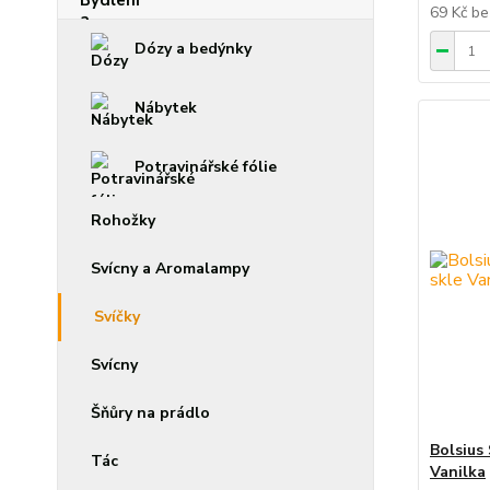
69 Kč
be
Dózy a bedýnky
Nábytek
Potravinářské fólie
Rohožky
Svícny a Aromalampy
Svíčky
Svícny
Šňůry na prádlo
Bolsius 
Tác
Vanilka