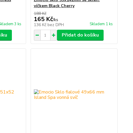
víčkem Black Cherry
188 Kč
165 Kč
/
ks
Skladem 3 ks
Skladem 1 ks
136 Kč
bez DPH
šíku
Přidat do košíku