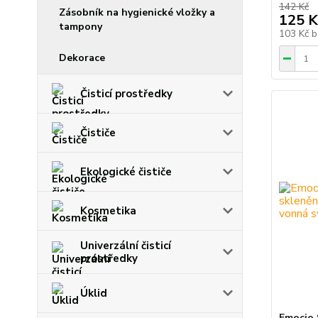
142 Kč
Zásobník na hygienické vložky a
125 K
tampony
103 Kč
b
Dekorace
Čisticí prostředky
Čističe
Ekologické čističe
Kosmetika
Univerzální čisticí
prostředky
Úklid
Emocio 