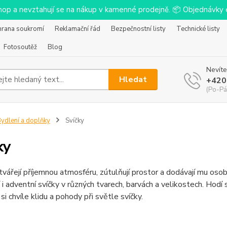
-shop a nevztahují se na nákup v kamenné prodejně. 📦 Objednávk
hrana soukromí
Reklamační řád
Bezpečnostní listy
Technické listy
Fotosoutěž
Blog
Nevíte
Hledat
+420
(Po-Pá
ydlení a doplňky
Svíčky
ky
tvářejí příjemnou atmosféru, zútulňují prostor a dodávají mu osob
 i adventní svíčky v různých tvarech, barvách a velikostech. Hodí s
si chvíle klidu a pohody při světle svíčky.