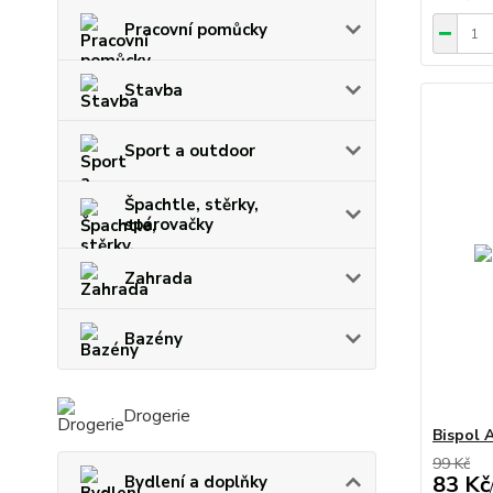
Pracovní pomůcky
Stavba
Sport a outdoor
Špachtle, stěrky,
spárovačky
Zahrada
Bazény
Drogerie
Bispol 
99 Kč
83 Kč
Bydlení a doplňky