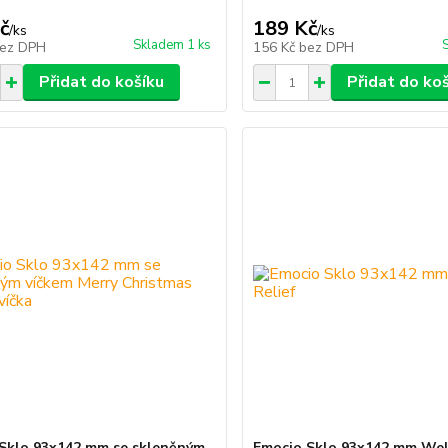
č
189 Kč
/
ks
/
ks
Skladem 1 ks
ez DPH
156 Kč
bez DPH
Přidat do košíku
Přidat do ko
Sklo 93x142 mm se skleněným
Emocio Sklo 93x142 mm Wel