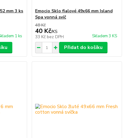
x52 mm 3 ks
Emocio Sklo fialové 49x66 mm Island
Spa vonná svíč
48 Kč
40 Kč
/
KS
Skladem 1 ks
Skladem 3 KS
33 Kč
bez DPH
šíku
Přidat do košíku