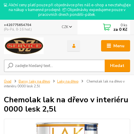
💻 Akční ceny platí pouze při objednávce přes náš e-shop a nevztahují se
na nákup v kamenné prodejně. 📦 Objednávky expedujeme pouze v
pracovních dnech pondělí–pátek.
0
ks
+420775654704
CZK
za
0 Kč
(Po-Pá, 8-16 hod.)
Menu
Hledat
Úvod
Barvy, laky na dřevo
Laky na dřevo
Chemolak lak na dřevo v
interiéru 0000 lesk 2,5l
Chemolak lak na dřevo v interiéru
0000 lesk 2,5l