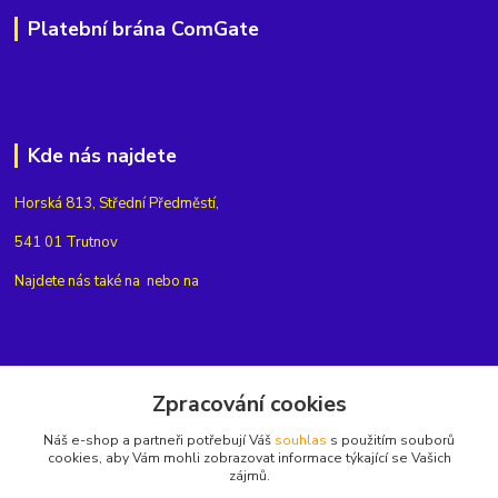
Platební brána ComGate
Kde nás najdete
Horská 813, Střední Předměstí,
541 01 Trutnov
Najdete nás také na
nebo na
Kontakty
Zpracování cookies
Náš e-shop a partneři potřebují Váš
souhlas
s použitím souborů
+420775654704
cookies, aby Vám mohli zobrazovat informace týkající se Vašich
zájmů.
info@eshop-rubin.cz