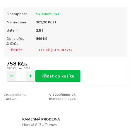
Dostupnost
Skladem 3 ks
Měrná cena
303,20 Kč / l
Balení
2.5 l
Cena před
869 Kč
slevou
Ušetříte
111 Kč (
13
% sleva)
758 Kč
/
ks
626 Kč
bez DPH
Přidat do košíku
Číslo produktu:
V-1220/0000-25
EAN kód:
8581100359226
KAMENNÁ PRODEJNA
Horská 813 • Trutnov