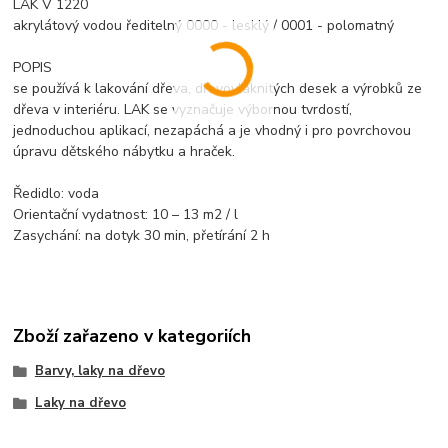
LAK V 1220
akrylátový vodou ředitelný 0000 - lesklý / 0001 - polomatný
POPIS
se používá k lakování dřeva, dřevovláknitých desek a výrobků ze
dřeva v interiéru. LAK se vyznačuje výbornou tvrdostí,
jednoduchou aplikací, nezapáchá a je vhodný i pro povrchovou
úpravu dětského nábytku a hraček.
Ředidlo: voda
Orientační vydatnost: 10 – 13 m2 / l
Zasychání: na dotyk 30 min, přetírání 2 h
Zboží zařazeno v kategoriích
Barvy, laky na dřevo
Laky na dřevo