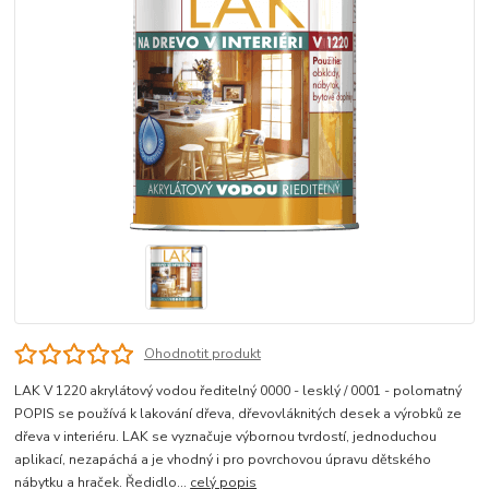
Ohodnotit produkt
LAK V 1220 akrylátový vodou ředitelný 0000 - lesklý / 0001 - polomatný
POPIS se používá k lakování dřeva, dřevovláknitých desek a výrobků ze
dřeva v interiéru. LAK se vyznačuje výbornou tvrdostí, jednoduchou
aplikací, nezapáchá a je vhodný i pro povrchovou úpravu dětského
nábytku a hraček. Ředidlo...
celý popis