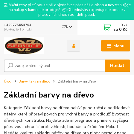
💻 Akční ceny platí pouze při objednávce přes náš e-shop a nevztahují se
na nákup v kamenné prodejně. 📦 Objednávky expedujeme pouze v
pracovních dnech pondělí–pátek.
0
ks
+420775654704
CZK
za
0 Kč
(Po-Pá, 8-16 hod.)
Menu
Hledat
Úvod
Barvy, laky na dřevo
Základní barvy na dřevo
Základní barvy na dřevo
Kategorie Základní barvy na dřevo nabízí penetrační a podkladové
nátěry, které připraví povrch pro vrchní barvy a prodlouží životnost
dřevěných konstrukcí. Najdete zde impregnace a primery zvyšující
přilnavost, chránící proti vlhkosti, houbám a škůdcům. Pokud
hledáte kvalitní základní nátěry na dřevo pro ploty, pergoly nebo