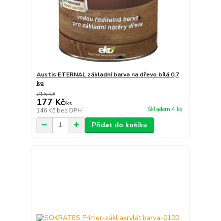
Austis ETERNAL základní barva na dřevo bílá 0,7
kg
215 Kč
177 Kč
/
ks
Skladem 4 ks
146 Kč
bez DPH
Přidat do košíku