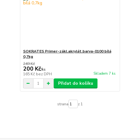
SOKRATES Primer-zákl.akrylát.barva-0100 bílá
0,7kg
249 Kč
200 Kč
/
ks
Skladem 7 ks
165 Kč
bez DPH
Přidat do košíku
strana
z 1