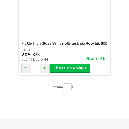
Motip High Gloss White bílý lesk akrylový lak 500
243 Kč
205 Kč
/
ks
Skladem 3 ks
169 Kč
bez DPH
Přidat do košíku
strana
z 1