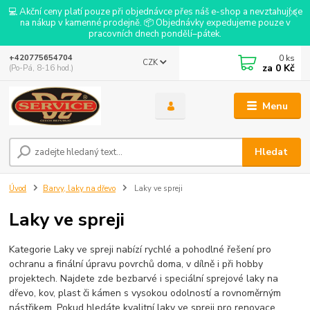
💻 Akční ceny platí pouze při objednávce přes náš e-shop a nevztahují se
na nákup v kamenné prodejně. 📦 Objednávky expedujeme pouze v
pracovních dnech pondělí–pátek.
0
ks
+420775654704
CZK
za
0 Kč
(Po-Pá, 8-16 hod.)
Menu
Hledat
Úvod
Barvy, laky na dřevo
Laky ve spreji
Laky ve spreji
Kategorie Laky ve spreji nabízí rychlé a pohodlné řešení pro
ochranu a finální úpravu povrchů doma, v dílně i při hobby
projektech. Najdete zde bezbarvé i speciální sprejové laky na
dřevo, kov, plast či kámen s vysokou odolností a rovnoměrným
nástřikem. Pokud hledáte kvalitní laky ve spreji pro renovace,