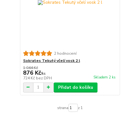
2 hodnocení
Sokrates Tekutý včelí vosk 2 l
1 044 Kč
876 Kč
/
ks
Skladem 2 ks
724 Kč
bez DPH
Přidat do košíku
strana
z 1