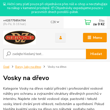
💻 Akční ceny platí pouze při objednávce přes náš e-shop a nevztahují se
na nákup v kamenné prodejně. 📦 Objednávky expedujeme pouze v
pracovních dnech pondělí–pátek.
0
ks
+420775654704
CZK
za
0 Kč
(Po-Pá, 8-16 hod.)
Menu
Hledat
Úvod
Barvy, laky na dřevo
Vosky na dřevo
Vosky na dřevo
Kategorie Vosky na dřevo nabízí přírodní i profesionální voskové
nátěry pro ochranu a zvýraznění struktury dřevěných povrchů v
interiéru. Najdete zde tvrdé voskové oleje, pastovité i tekuté
vosky, které chrání proti vlhkosti, nečistotám a opotřebení. Pokud
hledáte kvalitní vosky na dřevo pro nábytek, podlahy nebo