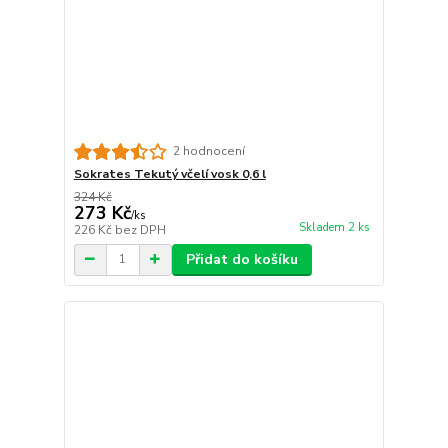
2 hodnocení
Sokrates Tekutý včelí vosk 0,6 l
324 Kč
273 Kč
/
ks
Skladem 2 ks
226 Kč
bez DPH
Přidat do košíku