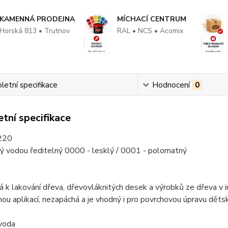
KAMENNÁ PRODEJNA
MÍCHACÍ CENTRUM
Horská 813 • Trutnov
RAL • NCS • Acomix
etní specifikace
Hodnocení
0
tní specifikace
220
vý vodou ředitelný 0000 - lesklý / 0001 - polomatný
á k lakování dřeva, dřevovláknitých desek a výrobků ze dřeva v i
ou aplikací, nezapáchá a je vhodný i pro povrchovou úpravu děts
 voda