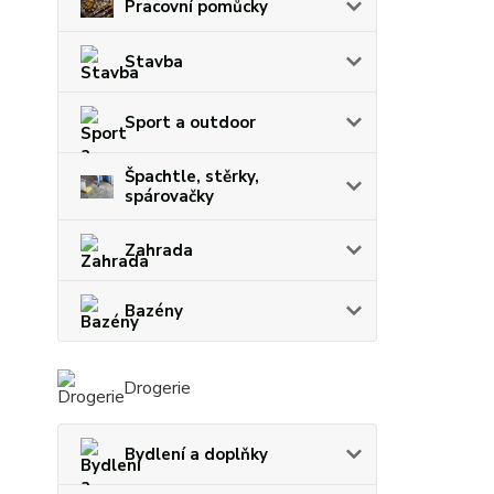
Pracovní pomůcky
Stavba
Sport a outdoor
Špachtle, stěrky,
spárovačky
Zahrada
Bazény
Drogerie
Bydlení a doplňky