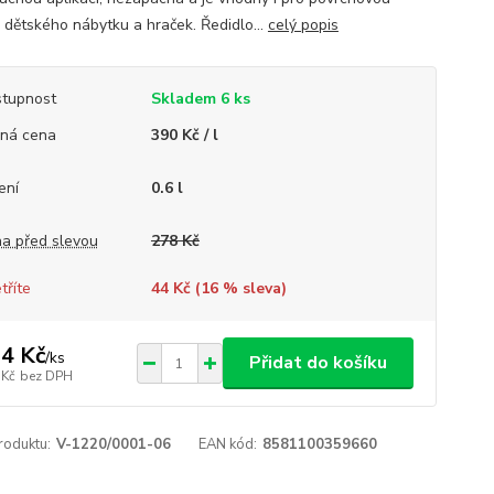
 dětského nábytku a hraček. Ředidlo...
celý popis
tupnost
Skladem 6 ks
ná cena
390 Kč / l
ení
0.6 l
a před slevou
278 Kč
tříte
44 Kč (
16
% sleva)
4 Kč
/
ks
Přidat do košíku
 Kč
bez DPH
roduktu:
V-1220/0001-06
EAN kód:
8581100359660