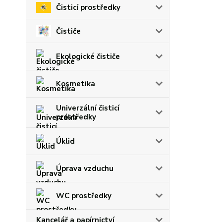
Čisticí prostředky
Čističe
Ekologické čističe
Kosmetika
Univerzální čisticí
prostředky
Úklid
Úprava vzduchu
WC prostředky
Kancelář a papírnictví