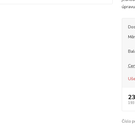
úpravu
Dos
Měr
Bal
Cen
Uše
23
193
Číslo p