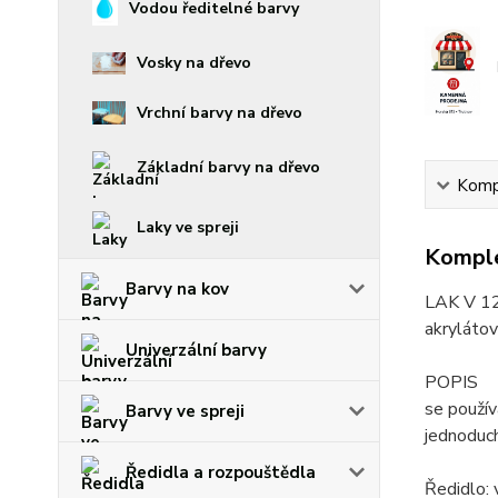
Vodou ředitelné barvy
Vosky na dřevo
Vrchní barvy na dřevo
Základní barvy na dřevo
Kompl
Laky ve spreji
Komple
Barvy na kov
LAK V 1
akryláto
Univerzální barvy
POPIS
se použív
Barvy ve spreji
jednoduch
Ředidla a rozpouštědla
Ředidlo: