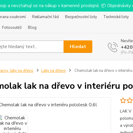
-shop a nevztahují se na nákup v kamenné prodejně. 📦 Objednávk
hrana soukromí
Reklamační řád
Bezpečnostní listy
Technické listy
Fotosoutěž
Blog
Nevíte
Hledat
+420
(Po-Pá
arvy, laky na dřevo
Laky na dřevo
Chemolak lak na dřevo v interiéru
olak lak na dřevo v interiéru po
LAK V 
poloma
a výro
jednod