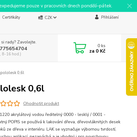
y expedujeme pouze v pracovních dnech pondělí–pátek.
Certifikáty
Přihlášení
CZK
 si rady? Zavolejte.
0
ks
775654704
za
0 Kč
, 8-16 hod.)
 pololesk 0,6l
lolesk 0,6l
Ohodnotit produkt
1220 akrylátový vodou ředitelný 0000 - lesklý / 0001 -
tný POPIS se používá k lakování dřeva, dřevovláknitých desek
bků ze dřeva v interiéru. LAK se vyznačuje výbornou tvrdostí,
uchou aplikací, nezapáchá a je vhodný i pro povrchovou