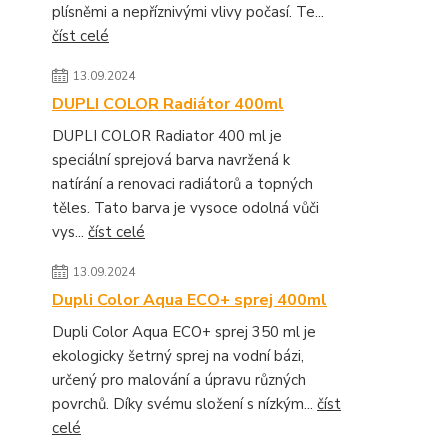
plísněmi a nepříznivými vlivy počasí. Te...
číst celé
13.09.2024
DUPLI COLOR Radiátor 400ml
DUPLI COLOR Radiator 400 ml je
speciální sprejová barva navržená k
natírání a renovaci radiátorů a topných
těles. Tato barva je vysoce odolná vůči
vys...
číst celé
13.09.2024
Dupli Color Aqua ECO+ sprej 400ml
Dupli Color Aqua ECO+ sprej 350 ml je
ekologicky šetrný sprej na vodní bázi,
určený pro malování a úpravu různých
povrchů. Díky svému složení s nízkým...
číst
celé