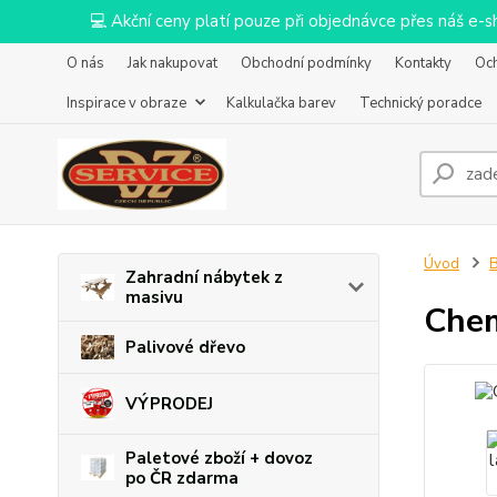
💻 Akční ceny platí pouze při objednávce přes náš e
O nás
Jak nakupovat
Obchodní podmínky
Kontakty
Oc
Inspirace v obraze
Kalkulačka barev
Technický poradce
Úvod
B
Zahradní nábytek z
masivu
Chem
Palivové dřevo
VÝPRODEJ
Paletové zboží + dovoz
po ČR zdarma