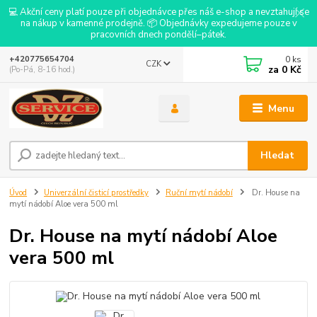
💻 Akční ceny platí pouze při objednávce přes náš e-shop a nevztahují se
na nákup v kamenné prodejně. 📦 Objednávky expedujeme pouze v
pracovních dnech pondělí–pátek.
0
ks
+420775654704
CZK
za
0 Kč
(Po-Pá, 8-16 hod.)
Menu
Hledat
Úvod
Univerzální čisticí prostředky
Ruční mytí nádobí
Dr. House na
mytí nádobí Aloe vera 500 ml
Dr. House na mytí nádobí Aloe
vera 500 ml