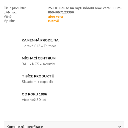
Číslo produktu:
25-Dr. House na mytí nádobí aloe vera 500 ml
EAN kód:
8594057123390
Vůně:
aloe vera
Využití:
kuchyň
KAMENNÁ PRODEJNA
Horská 813 • Trutnov
MÍCHACÍ CENTRUM
RAL • NCS • Acomix
TISÍCE PRODUKTŮ
Skladem k expedici
OD ROKU 1996
Více než 30 let
Kompletní specifikace