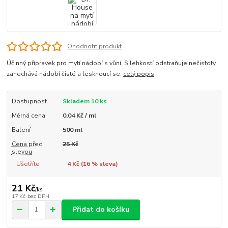
Ohodnotit produkt
Účinný přípravek pro mytí nádobí s vůní. S lehkostí odstraňuje nečistoty,
zanechává nádobí čisté a lesknoucí se.
celý popis
Dostupnost
Skladem 10 ks
Měrná cena
0,04 Kč / ml
Balení
500 ml
Cena před
25 Kč
slevou
Ušetříte
4 Kč (
16
% sleva)
21 Kč
/
ks
17 Kč
bez DPH
Přidat do košíku