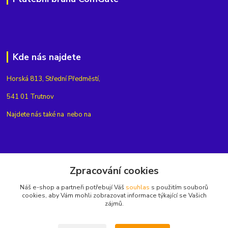
Kde nás najdete
Horská 813, Střední Předměstí,
541 01 Trutnov
Najdete nás také na
nebo na
Kontakty
Zpracování cookies
Náš e-shop a partneři potřebují Váš
souhlas
s použitím souborů
+420775654704
cookies, aby Vám mohli zobrazovat informace týkající se Vašich
zájmů.
info@eshop-rubin.cz